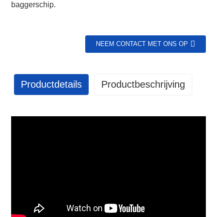
baggerschip.
NEEM CONTACT MET ONS OP
Productdetails
Productbeschrijving
GET IN TOUCH WITH US
86 13370553047
info@hesperrubber.com