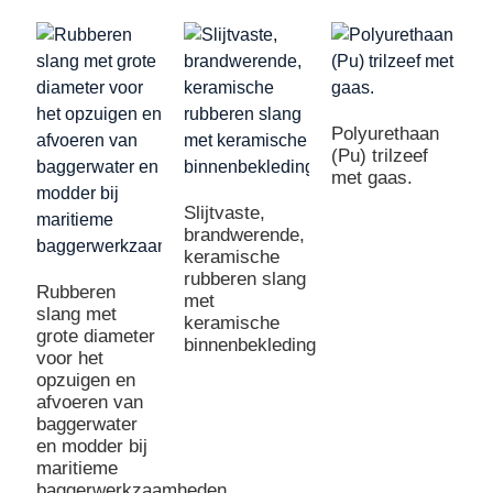
Polyurethaan
(Pu) trilzeef
met gaas.
Slijtvaste,
brandwerende,
keramische
rubberen slang
Rubberen
met
slang met
keramische
grote diameter
binnenbekleding
voor het
opzuigen en
afvoeren van
baggerwater
en modder bij
maritieme
baggerwerkzaamheden.