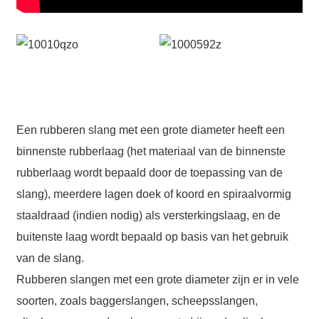
Name
*Name Cannot be empty!
Email
Enter a Warming that does not meet the criteria!
Phone
Een rubberen slang met een grote diameter heeft een
binnenste rubberlaag (het materiaal van de binnenste
rubberlaag wordt bepaald door de toepassing van de
slang), meerdere lagen doek of koord en spiraalvormig
Message
staaldraad (indien nodig) als versterkingslaag, en de
buitenste laag wordt bepaald op basis van het gebruik
van de slang.
AI Helps Write
Rubberen slangen met een grote diameter zijn er in vele
*Message Cannot be empty!
soorten, zoals baggerslangen, scheepsslangen,