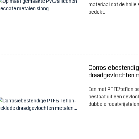
materiaal dat de holle
bedekt.
Corrosiebestendi
draadgevlochten m
Een met PTFE/teflon b
bestaat uit een gevloc
dubbele roestvrijstale