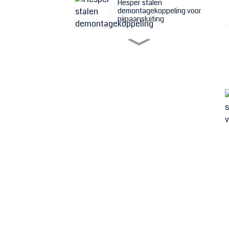
Hesper stalen
demontagekoppeling voor
pijpaansluiting
Filterdoek voor
filterpersmachine
Filterpersplaat van een
filterpers in verschillende
maten
Slijtvaste rubberen
zandstraalslang
PE (polyethyleen)
platliggende folie lucht- of
waterslang