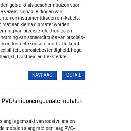
rden gebruikt als beschermbuizen voor
e vezels, signaalleidingen van
nten en instrumentdraden en -kabels.
n met een kleine diameter worden
erming van precisie-elektronica en
cherming van sensorcircuits van precisie-
n industriële sensorcircuits. Dit komt
exibiliteit, corrosiebestendigheid, hoge
id, slijtvastheid en treksterkte.
NAVRAAG
DETAIL
 PVC/siliconen gecoate metalen
lang is gemaakt van roestvrijstalen
rde metalen slang met een laag PVC-