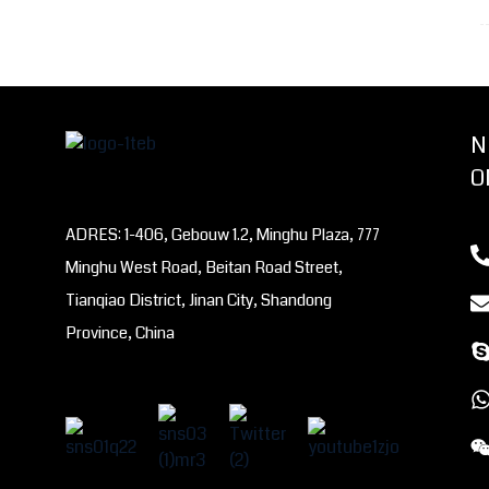
N
O
ADRES: 1-406, Gebouw 1.2, Minghu Plaza, 777
Minghu West Road, Beitan Road Street,
Tianqiao District, Jinan City, Shandong
Province, China