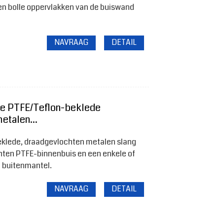
 en bolle oppervlakken van de buiswand
NAVRAAG
DETAIL
ge PTFE/Teflon-beklede
etalen...
eklede, draadgevlochten metalen slang
hten PTFE-binnenbuis en een enkele of
n buitenmantel.
NAVRAAG
DETAIL