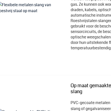
gas. Ze kunnen ook wo
draden, kabels, optisch
automatische instrume
Roestvrijstalen slange
gebruikt voor de besch
sensorcircuits, de bes
optische weegschalen e
door hun uitstekende fl
temperatuurbestendighe
Op maat gemaakte
slang
PVC-gecoate metalen s
slang of gegalvanisee