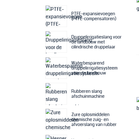
PTFE-expansievoegen
(PTFE-compensatoren)
Druppelirrigatieslang voor
de landbouw met
cilindrische druppelaar
Waterbesparend
druppelirrigatiesysteem
voor de landbouw
Rubberen slang
afschuinmachine
Zure oplosmiddelen
chemische zuig- en
afvoerslang van rubber