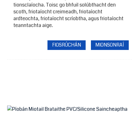
tionsclaíocha. Toisc go bhfuil solúbthacht den
scoth, friotaíocht creimeadh, friotaíocht
ardteochta, friotaíocht scríobtha, agus friotaíocht
teanntachta aige.
FIOSRÚCHÁN
MIONSONRAÍ