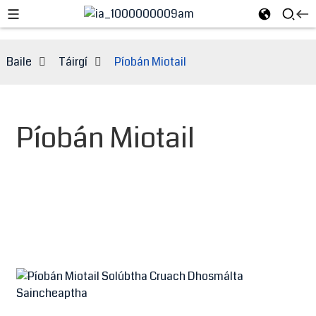
Baile
Táirgí
Píobán Miotail
Píobán Miotail
e