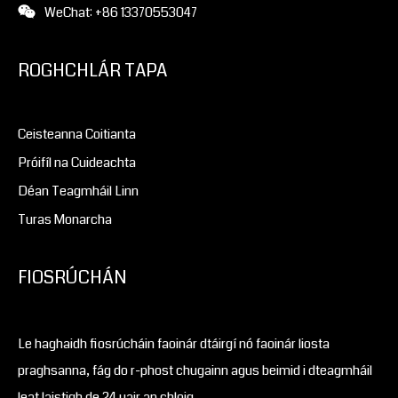
WeChat: +86 13370553047
ROGHCHLÁR TAPA
Ceisteanna Coitianta
Próifíl na Cuideachta
Déan Teagmháil Linn
Turas Monarcha
FIOSRÚCHÁN
Le haghaidh fiosrúcháin faoinár dtáirgí nó faoinár liosta
praghsanna, fág do r-phost chugainn agus beimid i dteagmháil
leat laistigh de 24 uair an chloig.