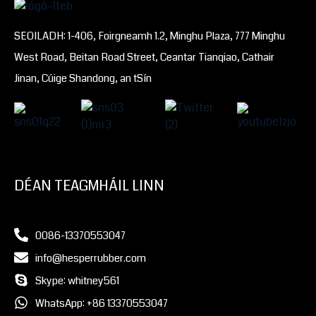
SEOILADH: 1-406, Foirgneamh 1.2, Minghu Plaza, 777 Minghu
West Road, Beitan Road Street, Ceantar Tianqiao, Cathair
Jinan, Cúige Shandong, an tSín
DÉAN TEAGMHÁIL LINN
0086-13370553047
info@hesperrubber.com
Skype: whitney561
WhatsApp: +86 13370553047