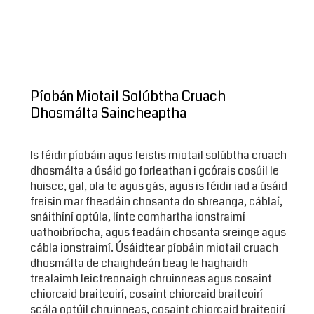
Píobán Miotail Solúbtha Cruach
Dhosmálta Saincheaptha
Is féidir píobáin agus feistis miotail solúbtha cruach
dhosmálta a úsáid go forleathan i gcórais cosúil le
huisce, gal, ola te agus gás, agus is féidir iad a úsáid
freisin mar fheadáin chosanta do shreanga, cáblaí,
snáithíní optúla, línte comhartha ionstraimí
uathoibríocha, agus feadáin chosanta sreinge agus
cábla ionstraimí. Úsáidtear píobáin miotail cruach
dhosmálta de chaighdeán beag le haghaidh
trealaimh leictreonaigh chruinneas agus cosaint
chiorcaid braiteoirí, cosaint chiorcaid braiteoirí
scála optúil chruinneas, cosaint chiorcaid braiteoirí