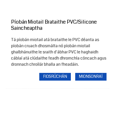
Píobán Miotail Brataithe PVC/Silicone
Saincheaptha
Tá píobán miotail atá brataithe le PVC déanta as
píobán cruach dhosmálta nó píobán miotail
ghalbhánuithe le sraith d'ábhar PVC le haghaidh
cáblaí atá clúdaithe feadh dhromchla cóncach agus
dronnach chroílár bhalla an fheadáin.
FIOSRÚCHÁN
MIONSONRAÍ