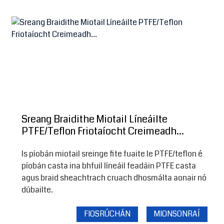
Sreang Braidithe Miotail Líneáilte
PTFE/Teflon Friotaíocht Creimeadh...
Is píobán miotail sreinge fite fuaite le PTFE/teflon é
píobán casta ina bhfuil líneáil feadáin PTFE casta
agus braid sheachtrach cruach dhosmálta aonair nó
dúbailte.
FIOSRÚCHÁN
MIONSONRAÍ