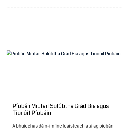
Píobán Miotail Solúbtha Grád Bia agus
Tionóil Píobáin
A bhuíochas dá n-imlíne leaisteach atá ag píobán