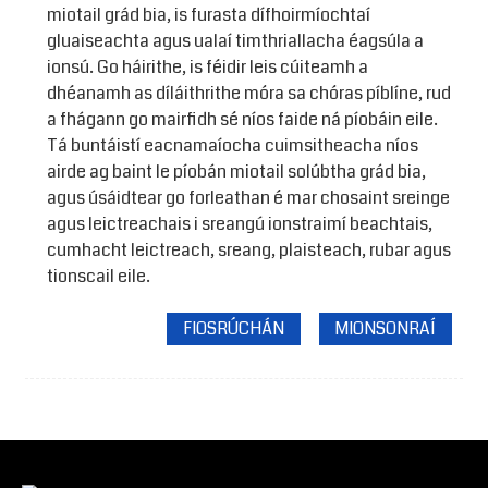
miotail grád bia, is furasta dífhoirmíochtaí
gluaiseachta agus ualaí timthriallacha éagsúla a
ionsú. Go háirithe, is féidir leis cúiteamh a
dhéanamh as díláithrithe móra sa chóras píblíne, rud
a fhágann go mairfidh sé níos faide ná píobáin eile.
Tá buntáistí eacnamaíocha cuimsitheacha níos
airde ag baint le píobán miotail solúbtha grád bia,
agus úsáidtear go forleathan é mar chosaint sreinge
agus leictreachais i sreangú ionstraimí beachtais,
cumhacht leictreach, sreang, plaisteach, rubar agus
tionscail eile.
FIOSRÚCHÁN
MIONSONRAÍ