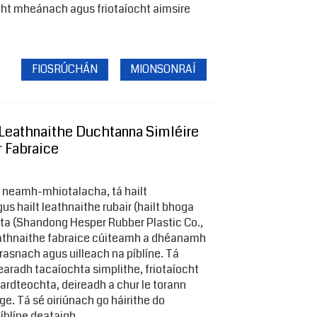
cht mheánach agus friotaíocht aimsire
FIOSRÚCHÁN
MIONSONRAÍ
Leathnaithe Duchtanna Simléire
r Fabraice
he neamh-mhiotalacha, tá hailt
us hailt leathnaithe rubair (hailt bhoga
hta (Shandong Hesper Rubber Plastic Co.,
lt leathnaithe fabraice cúiteamh a dhéanamh
 trasnach agus uilleach na píblíne. Tá
earadh tacaíochta simplithe, friotaíocht
 ardteochta, deireadh a chur le torann
e. Tá sé oiriúnach go háirithe do
píblíne deataigh.