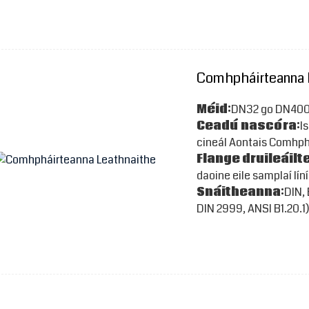
Comhpháirteanna 
Méid:
DN32 go DN4000,
Ceadú nascóra:
Is
cineál Aontais Comhphá
Flange druileáilte
daoine eile samplaí lín
Snáitheanna:
DIN,
DIN 2999, ANSI B1.20.1)