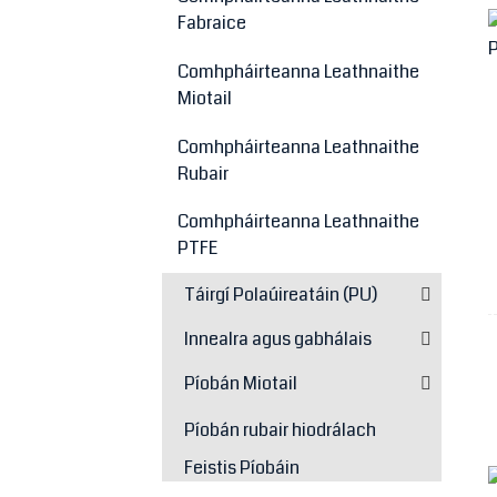
Fabraice
Comhpháirteanna Leathnaithe
Miotail
Comhpháirteanna Leathnaithe
Rubair
Comhpháirteanna Leathnaithe
PTFE
Táirgí Polaúireatáin (PU)
Innealra agus gabhálais
Píobán Miotail
Píobán rubair hiodrálach
Feistis Píobáin