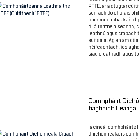
PTFE, ar a dtugtar cúiti
sonrach do chórais phí
chreimneacha. Is é a
díláithrithe aiseacha, 
leathnú agus crapadh t
suiteála. Ag an am céa
héifeachtach, íoslaghd
siad creathadh agus to
Comhpháirt Díchó
haghaidh Ceangal
Is cineál comhpháirte 
dhíchóimeála, is comh