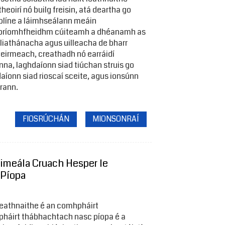
theoirí nó builg freisin, atá deartha go
blíne a láimhseálann meáin
 bpríomhfheidhm cúiteamh a dhéanamh as
cliathánacha agus uilleacha de bharr
eirmeach, creathadh nó earráidí
nna, laghdaíonn siad tiúchan struis go
aíonn siad rioscaí sceite, agus ionsúnn
rann.
FIOSRÚCHÁN
MIONSONRAÍ
imeála Cruach Hesper le
 Píopa
leathnaithe é an comhpháirt
pháirt thábhachtach nasc píopa é a