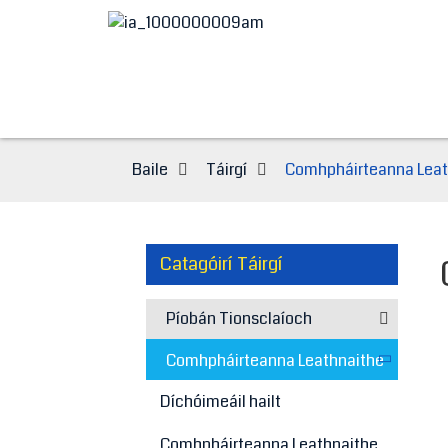
Baile
Táirgí
Comhpháirteanna Leat
Catagóirí Táirgí
Píobán Tionsclaíoch
Comhpháirteanna Leathnaithe
Díchóimeáil hailt
Comhpháirteanna Leathnaithe