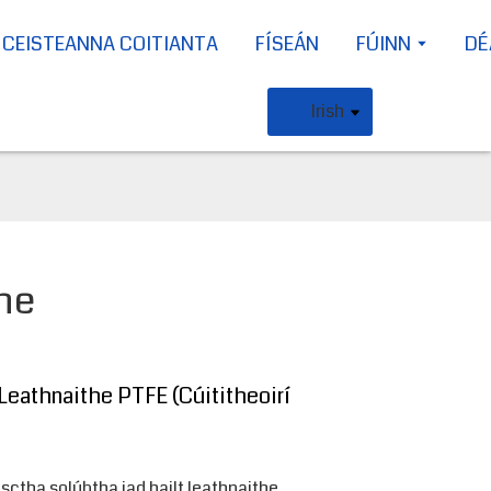
CEISTEANNA COITIANTA
FÍSEÁN
FÚINN
DÉ
Irish
he
eathnaithe PTFE (Cúititheoirí
ctha solúbtha iad hailt leathnaithe