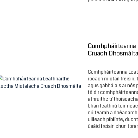
Comhpháirteanna 
Cruach Dhosmált
Comhpháirteanna Leath
rocach miotail freisin
agus gabhálais ar nós p
féidir comhpháirteanna
athruithe tríthoiseach
bharr leathnú teirmeac
cúiteamh a dhéanamh ar
uilleach píblínte, duch
úsáid freisin chun tor