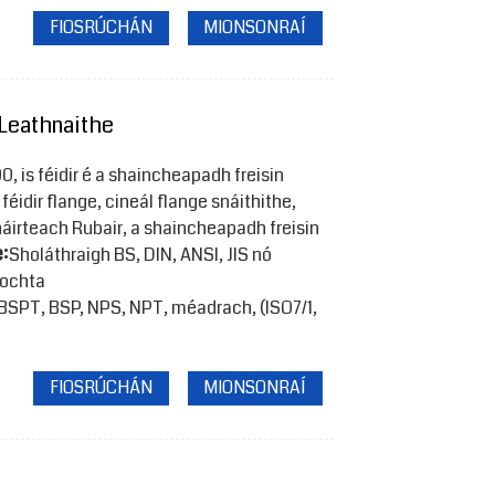
FIOSRÚCHÁN
MIONSONRAÍ
Leathnaithe
 is féidir é a shaincheapadh freisin
 féidir flange, cineál flange snáithithe,
irteach Rubair, a shaincheapadh freisin
:
Sholáthraigh BS, DIN, ANSI, JIS nó
íochta
 BSPT, BSP, NPS, NPT, méadrach, (ISO7/1,
FIOSRÚCHÁN
MIONSONRAÍ