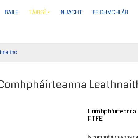
BAILE
TÁIRGÍ
NUACHT
FEIDHMCHLÁR
hnaithe
Comhpháirteanna Leathnait
Comhpháirteanna L
PTFE)
Is comhpháirteanna nas