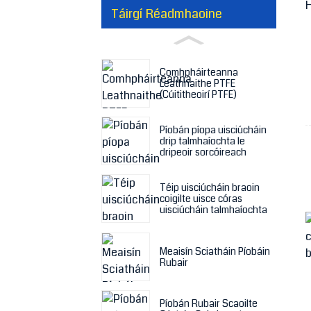
Táirgí Réadmhaoine
Comhpháirteanna
Leathnaithe PTFE
(Cúititheoirí PTFE)
Píobán píopa uisciúcháin
drip talmhaíochta le
dripeoir sorcóireach
Téip uisciúcháin braoin
coigilte uisce córas
uisciúcháin talmhaíochta
Meaisín Sciatháin Píobáin
Rubair
Píobán Rubair Scaoilte