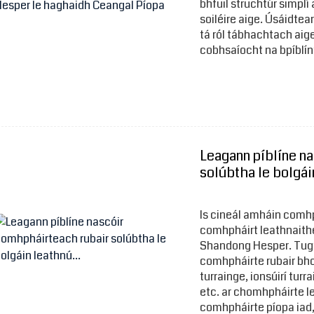
bhfuil struchtúr simplí
soiléire aige. Úsáidtea
tá ról tábhachtach aig
cobhsaíocht na bpíblínt
Leagann píblíne n
solúbtha le bolgáin
Is cineál amháin comh
comhpháirt leathnaithe
Shandong Hesper. Tugt
comhpháirte rubair bho
turrainge, ionsúirí turr
etc. ar chomhpháirte lea
comhpháirte píopa iad, 