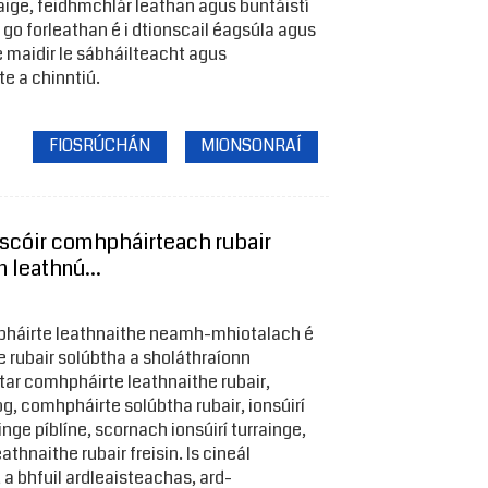
 aige, feidhmchlár leathan agus buntáistí
r go forleathan é i dtionscail éagsúla agus
e maidir le sábháilteacht agus
e a chinntiú.
FIOSRÚCHÁN
MIONSONRAÍ
ascóir comhpháirteach rubair
 leathnú...
pháirte leathnaithe neamh-mhiotalach é
 rubair solúbtha a sholáthraíonn
ar comhpháirte leathnaithe rubair,
g, comhpháirte solúbtha rubair, ionsúirí
ainge píblíne, scornach ionsúirí turrainge,
thnaithe rubair freisin. Is cineál
a bhfuil ardleaisteachas, ard-