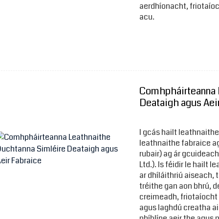
aerdhíonacht, friotaío
acu.
Comhpháirteanna 
Deataigh agus Aei
I gcás hailt leathnait
leathnaithe fabraice ag
rubair) ag ár gcuideac
Ltd.). Is féidir le hai
ar dhíláithriú aiseach,
tréithe gan aon bhrú, d
creimeadh, friotaíocht
agus laghdú creatha aig
phíblíne aeir the agus 