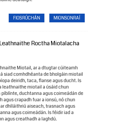
FIOSRÚCHÁN
MIONSONRAÍ
Leathnaithe Roctha Miotalacha
a
naithe Miotail, ar a dtugtar cúiteamh
, tá siad comhdhéanta de bholgáin miotail
íopa deiridh, taca, flanse agus ducht. Is
 leathnaithe miotail a úsáid chun
a píblínte, duchtanna agus coimeádán de
h agus crapadh fuar a ionsú, nó chun
 dhíláithriú aiseach, trasnach agus
tanna agus coimeádán. Is féidir iad a
ann agus creathadh a laghdú.