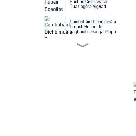
Súchán Ceimiceach
Tuaslagóra Aigéad
Comhpháirt Díchóimeála
Cruach Hesper le
haghaidh Ceangal Píopa
Éadach Scagaire le
haghaidh Meaisín Preasa
Scagaire
Pláta Preasa Scagaire de
Phreas Scagaire i Méid
Difriúil
Píobán gaineamh rubair
atá frithsheasmhach in
aghaidh scríobtha
Píobán aeir nó uisce PE
(poileitiléin) Scannán
Layflat