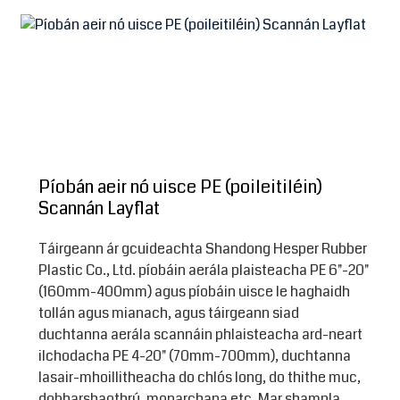
Píobán aeir nó uisce PE (poileitiléin)
Scannán Layflat
Táirgeann ár gcuideachta Shandong Hesper Rubber
Plastic Co., Ltd. píobáin aerála plaisteacha PE 6"-20"
(160mm-400mm) agus píobáin uisce le haghaidh
tollán agus mianach, agus táirgeann siad
duchtanna aerála scannáin phlaisteacha ard-neart
ilchodacha PE 4-20" (70mm-700mm), duchtanna
lasair-mhoillitheacha do chlós long, do thithe muc,
dobharshaothrú, monarchana etc. Mar shampla,