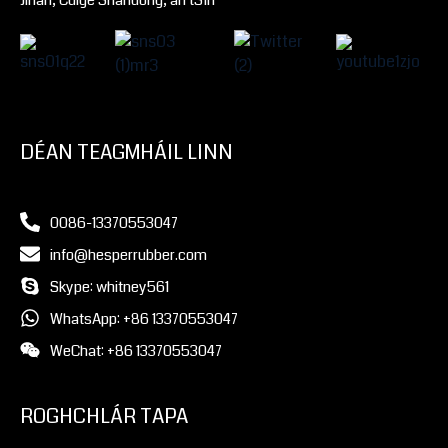
Jinan, Cúige Shandong, an tSín
DÉAN TEAGMHÁIL LINN
0086-13370553047
info@hesperrubber.com
Skype: whitney561
WhatsApp: +86 13370553047
WeChat: +86 13370553047
ROGHCHLÁR TAPA