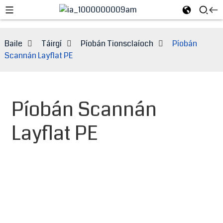
Baile
Táirgí
Píobán Tionsclaíoch
Píobán
Scannán Layflat PE
Píobán Scannán
Layflat PE
e