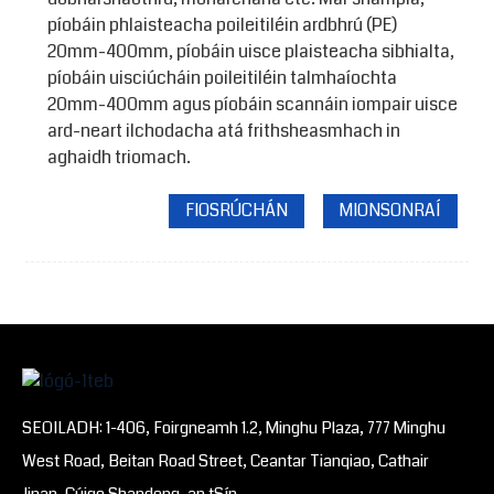
píobáin phlaisteacha poileitiléin ardbhrú (PE)
20mm-400mm, píobáin uisce plaisteacha sibhialta,
píobáin uisciúcháin poileitiléin talmhaíochta
20mm-400mm agus píobáin scannáin iompair uisce
ard-neart ilchodacha atá frithsheasmhach in
aghaidh triomach.
FIOSRÚCHÁN
MIONSONRAÍ
SEOILADH: 1-406, Foirgneamh 1.2, Minghu Plaza, 777 Minghu
West Road, Beitan Road Street, Ceantar Tianqiao, Cathair