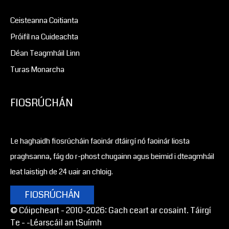
Ceisteanna Coitianta
Próifíl na Cuideachta
Déan Teagmháil Linn
Turas Monarcha
FIOSRÚCHÁN
Le haghaidh fiosrúcháin faoinár dtáirgí nó faoinár liosta
praghsanna, fág do r-phost chugainn agus beimid i dteagmháil
leat laistigh de 24 uair an chloig.
FIOSRÚCHÁN
© Cóipcheart - 2010-2026: Gach ceart ar cosaint. Táirgí
Te -
-Léarscáil an tSuímh