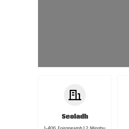
Seoladh
1-406, Foirgneamh 1.2, Minghu