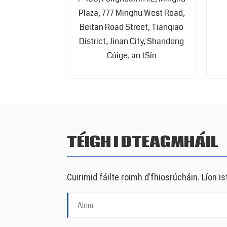
Plaza, 777 Minghu West Road,
Beitan Road Street, Tianqiao
District, Jinan City, Shandong
Cúige, an tSín
TÉIGH I DTEAGMHÁIL
Cuirimid fáilte roimh d’fhiosrúcháin. Líon is