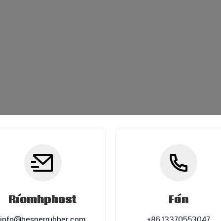
Ríomhphost
Fón
info@hesperrubber.com
+86 13370553047