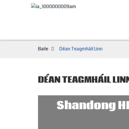
Baile
Déan Teagmháil Linn
DÉAN TEAGMHÁIL LIN
Shandong HE