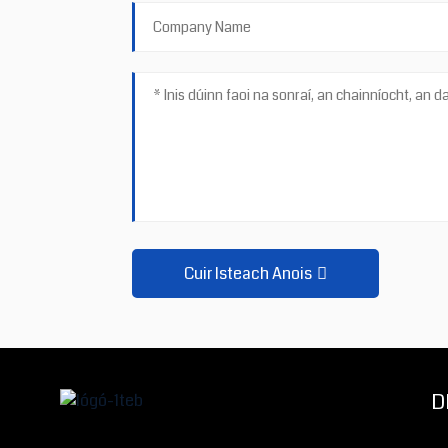
Cuir Isteach Anois
D