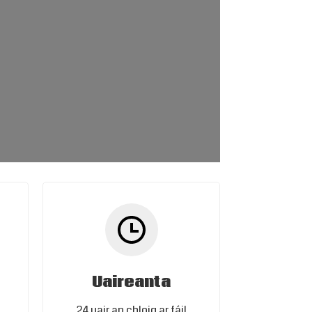
Uaireanta
24 uair an chloig ar fáil