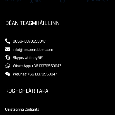
DÉAN TEAGMHÁIL LINN
0086-13370553047
info@hesperrubber.com
Skype: whitney561
WhatsApp: +86 13370553047
WeChat: +86 13370553047
ROGHCHLÁR TAPA
Ceisteanna Coitianta