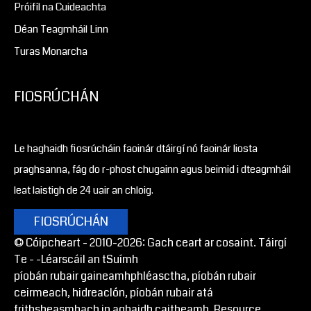
Próifíl na Cuideachta
Déan Teagmháil Linn
Turas Monarcha
FIOSRÚCHÁN
Le haghaidh fiosrúcháin faoinár dtáirgí nó faoinár liosta
praghsanna, fág do r-phost chugainn agus beimid i dteagmháil
leat laistigh de 24 uair an chloig.
FIOSRÚCHÁN
© Cóipcheart - 2010-2026: Gach ceart ar cosaint. Táirgí
Te -
-Léarscáil an tSuímh
píobán rubair gaineamhphléasctha, píobán rubair
ceirmeach, hidreaclón, píobán rubair atá
frithsheasmhach in aghaidh caitheamh
Resource