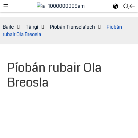
Baile
Táirgí
Píobán Tionsclaíoch
Píobán
rubair Ola Breosla
Píobán rubair Ola
Breosla
e