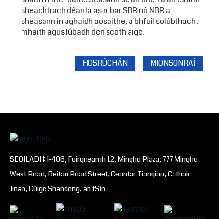
sheachtrach déanta as rubar SBR nó NBR a
sheasann in aghaidh aosaithe, a bhfuil solúbthacht
mhaith agus lúbadh den scoth aige.
FIOSRÚCHÁN
MIONSONRAÍ
SEOILADH: 1-406, Foirgneamh 1.2, Minghu Plaza, 777 Minghu
West Road, Beitan Road Street, Ceantar Tianqiao, Cathair
Jinan, Cúige Shandong, an tSín