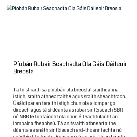
Píobán Rubair Seachadta Ola Gáis Dáileoir
Breosla
Tá trí shraith sa phíobán ola breosla: sraitheanna
istigh, sraith athneartaithe agus sraith sheachtrach.
Úsáidtear an tsraith istigh chun ola a iompar go
díreach agus tá sí déanta as rubar sintéiseach SBR
nó NBR le friotaíocht ola chun éifeachtúlacht an
iompair a fheabhsú. Tá an tsraith athneartaithe
déanta as snáth sintéiseach ard-theanntachta nó
snáithín fite fuaite. Seasann sé an brú. Tá an tsraith