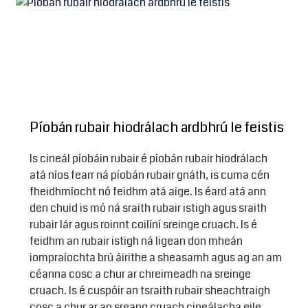
Píobán rubair hiodrálach ardbhrú le feistis
Is cineál píobáin rubair é píobán rubair hiodrálach
atá níos fearr ná píobán rubair gnáth, is cuma cén
fheidhmíocht nó feidhm atá aige. Is éard atá ann
den chuid is mó ná sraith rubair istigh agus sraith
rubair lár agus roinnt coilíní sreinge cruach. Is é
feidhm an rubair istigh ná ligean don mheán
iompraíochta brú áirithe a sheasamh agus ag an am
céanna cosc ​​a chur ar chreimeadh na sreinge
cruach. Is é cuspóir an tsraith rubair sheachtraigh
cosc ​​a chur ar an sreang cruach cineálacha eile