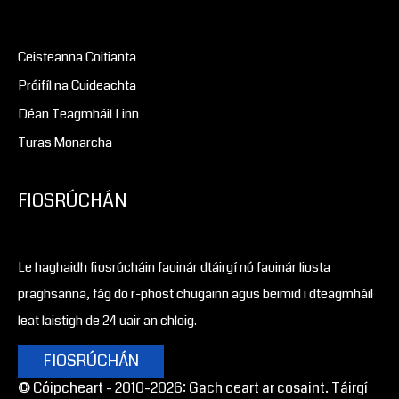
Ceisteanna Coitianta
Próifíl na Cuideachta
Déan Teagmháil Linn
Turas Monarcha
FIOSRÚCHÁN
Le haghaidh fiosrúcháin faoinár dtáirgí nó faoinár liosta
praghsanna, fág do r-phost chugainn agus beimid i dteagmháil
leat laistigh de 24 uair an chloig.
FIOSRÚCHÁN
© Cóipcheart - 2010-2026: Gach ceart ar cosaint. Táirgí