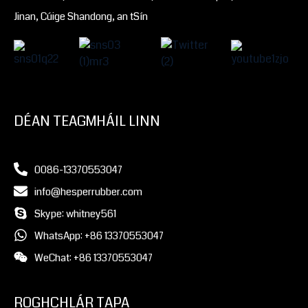
Jinan, Cúige Shandong, an tSín
DÉAN TEAGMHÁIL LINN
0086-13370553047
info@hesperrubber.com
Skype: whitney561
WhatsApp: +86 13370553047
WeChat: +86 13370553047
ROGHCHLÁR TAPA