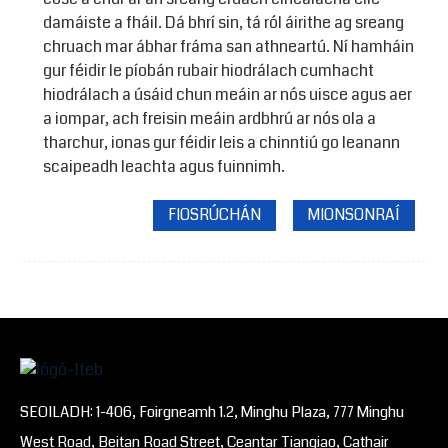
damáiste a fháil. Dá bhrí sin, tá ról áirithe ag sreang
chruach mar ábhar fráma san athneartú. Ní hamháin
gur féidir le píobán rubair hiodrálach cumhacht
hiodrálach a úsáid chun meáin ar nós uisce agus aer
a iompar, ach freisin meáin ardbhrú ar nós ola a
tharchur, ionas gur féidir leis a chinntiú go leanann
scaipeadh leachta agus fuinnimh.
FIOSRÚCHÁN
MIONSONRAÍ
SEOILADH: 1-406, Foirgneamh 1.2, Minghu Plaza, 777 Minghu
West Road, Beitan Road Street, Ceantar Tianqiao, Cathair