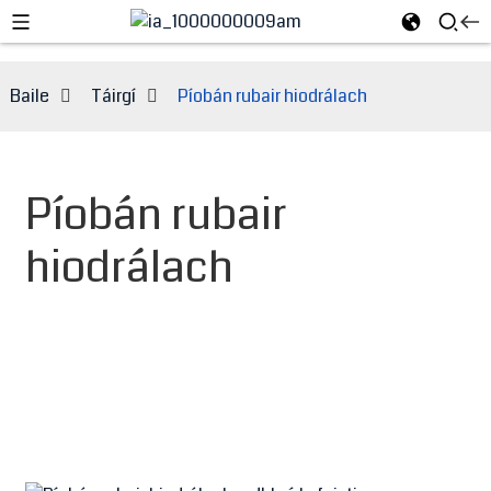
Baile
Táirgí
Píobán rubair hiodrálach
Píobán rubair
hiodrálach
e