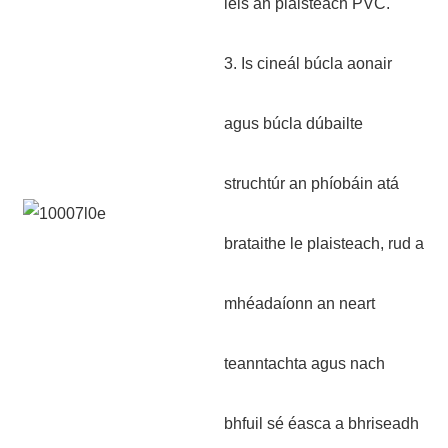
leis an plaisteach PVC.
3. Is cineál búcla aonair
agus búcla dúbailte
struchtúr an phíobáin atá
brataithe le plaisteach, rud a
mhéadaíonn an neart
teanntachta agus nach
bhfuil sé éasca a bhriseadh