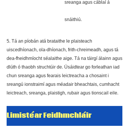
sreanga agus cáblaí á
snáithiú.
5. Tá an píobán atá brataithe le plaisteach
uiscedhíonach, ola-dhíonach, frith-chreimeadh, agus tá
dea-fheidhmíocht séalaithe aige. Tá na táirgí álainn agus
dlúth ó thaobh struchtúir de. Úsáidtear go forleathan iad
chun sreanga agus fearais leictreacha a chosaint i
sreangú ionstraimí agus méadair bheachtais, cumhacht
leictreach, sreanga, plaistigh, rubair agus tionscail eile.
Limistéar Feidhmchláir