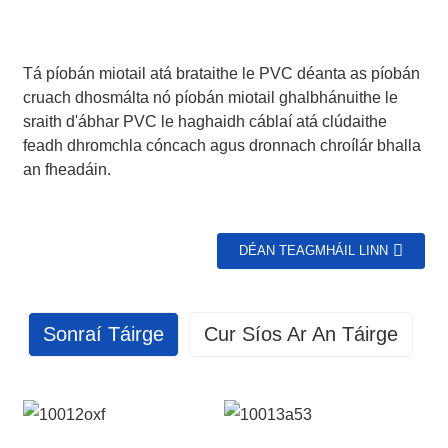
Tá píobán miotail atá brataithe le PVC déanta as píobán
cruach dhosmálta nó píobán miotail ghalbhánuithe le
sraith d'ábhar PVC le haghaidh cáblaí atá clúdaithe
feadh dhromchla cóncach agus dronnach chroílár bhalla
an fheadáin.
DÉAN TEAGMHÁIL LINN
Sonraí Táirge
Cur Síos Ar An Táirge
GET IN TOUCH WITH US