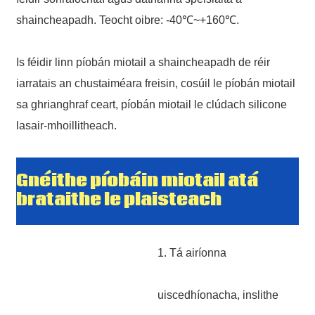
shaincheapadh. Teocht oibre: -40℃~+160℃.
AI Helps Write
Is féidir linn píobán miotail a shaincheapadh de réir
*Message Cannot be empty!
iarratais an chustaiméara freisin, cosúil le píobán miotail
sa ghrianghraf ceart, píobán miotail le clúdach silicone
lasair-mhoillitheach.
*
Required field
SUBMIT
Gnéithe píobáin miotail atá
brataithe le plaisteach
1. Tá airíonna
uiscedhíonacha, inslithe