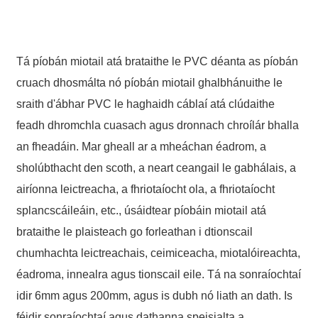
86 13370553047
Tá píobán miotail atá brataithe le PVC déanta as píobán
info@hesperrubber.com
cruach dhosmálta nó píobán miotail ghalbhánuithe le
sraith d'ábhar PVC le haghaidh cáblaí atá clúdaithe
feadh dhromchla cuasach agus dronnach chroílár bhalla
Name
an fheadáin. Mar gheall ar a mheáchan éadrom, a
*Name Cannot be empty!
sholúbthacht den scoth, a neart ceangail le gabhálais, a
Email
airíonna leictreacha, a fhriotaíocht ola, a fhriotaíocht
Enter a Warming that does not meet the criteria!
splancscáileáin, etc., úsáidtear píobáin miotail atá
Phone
brataithe le plaisteach go forleathan i dtionscail
chumhachta leictreachais, ceimiceacha, miotalóireachta,
éadroma, innealra agus tionscail eile. Tá na sonraíochtaí
idir 6mm agus 200mm, agus is dubh nó liath an dath. Is
Message
féidir sonraíochtaí agus dathanna speisialta a