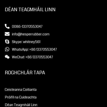
DÉAN TEAGMHÁIL LINN
0086-13370553047
info@hesperrubber.com
Skype: whitney561
WhatsApp: +86 13370553047
WeChat: +86 13370553047
ROGHCHLÁR TAPA
Ceisteanna Coitianta
Próifíl na Cuideachta
Déan Teagmháil Linn