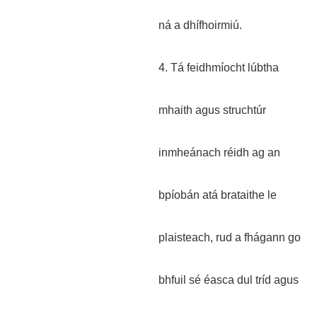
ná a dhífhoirmiú.
4. Tá feidhmíocht lúbtha
mhaith agus struchtúr
inmheánach réidh ag an
bpíobán atá brataithe le
plaisteach, rud a fhágann go
bhfuil sé éasca dul tríd agus