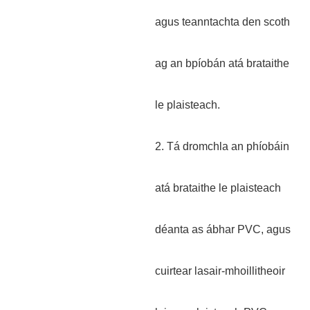
agus teanntachta den scoth
ag an bpíobán atá brataithe
le plaisteach.
2. Tá dromchla an phíobáin
atá brataithe le plaisteach
déanta as ábhar PVC, agus
cuirtear lasair-mhoillitheoir