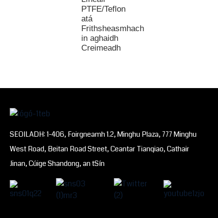
PTFE/Teflon
atá
Frithsheasmhach
in aghaidh
Creimeadh
SEOILADH: 1-406, Foirgneamh 1.2, Minghu Plaza, 777 Minghu
West Road, Beitan Road Street, Ceantar Tianqiao, Cathair
Jinan, Cúige Shandong, an tSín