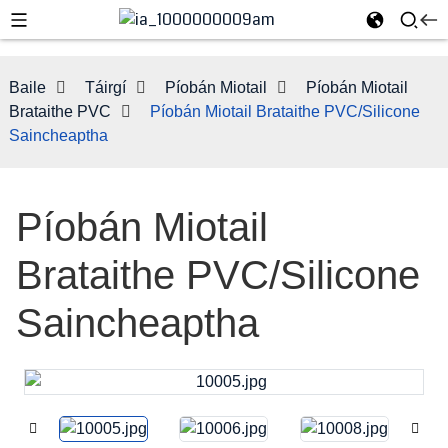
Baile
Táirgí
Píobán Miotail
Píobán Miotail
Brataithe PVC
Píobán Miotail Brataithe PVC/Silicone
Saincheaptha
Píobán Miotail
Brataithe PVC/Silicone
Saincheaptha
e