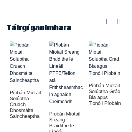
Táirgí gaolmhara
Píobán Miotail
Solúbtha Grád
Píobán Miotail
Bia agus
Solúbtha
Tionóil Píobáin
Cruach
Dhosmálta
Píobán Miotail
Saincheaptha
Sreang
Braidithe le
Líneáil