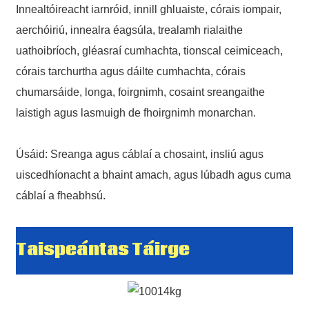
Innealtóireacht iarnróid, innill ghluaiste, córais iompair,
aerchóiriú, innealra éagsúla, trealamh rialaithe
uathoibríoch, gléasraí cumhachta, tionscal ceimiceach,
córais tarchurtha agus dáilte cumhachta, córais
chumarsáide, longa, foirgnimh, cosaint sreangaithe
laistigh agus lasmuigh de fhoirgnimh monarchan.
Úsáid: Sreanga agus cáblaí a chosaint, insliú agus
uiscedhíonacht a bhaint amach, agus lúbadh agus cuma
cáblaí a fheabhsú.
Taispeántas Táirge