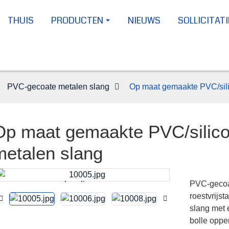
THUIS
PRODUCTEN
NIEUWS
SOLLICITATI
PVC-gecoate metalen slang
Op maat gemaakte PVC/sili
Op maat gemaakte PVC/silic
metalen slang
PVC-gecoa
Loading...
Loading...
roestvrijs
slang met 
bolle oppe