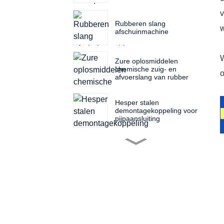
v
Rubberen slang
w
afschuinmachine
W
Zure oplosmiddelen
chemische zuig- en
o
afvoerslang van rubber
Hesper stalen
demontagekoppeling voor
pijpaansluiting
Filterdoek voor
filterpersmachine
Filterpersplaat van een
filterpers in verschillende
maten