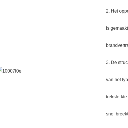
2. Het opp
is gemaak
brandvertr
3. De stru
van het ty
treksterkte
snel breekt