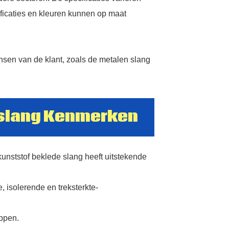
ificaties en kleuren kunnen op maat
Message
en van de klant, zoals de metalen slang
AI Helps Write
*Message Cannot be empty!
 slang Kenmerken
Required
*
SUBMIT
field
kunststof beklede slang heeft uitstekende
, isolerende en treksterkte-
ppen.