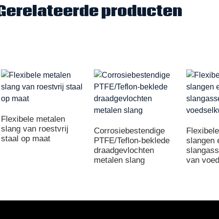
Gerelateerde producten
Flexibele metalen
slang van roestvrij
Corrosiebestendige
Flexibel
staal op maat
PTFE/Teflon-beklede
slangen 
draadgevlochten
slangas
metalen slang
van voed