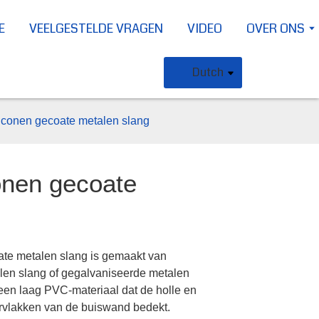
E
VEELGESTELDE VRAGEN
VIDEO
OVER ONS
Dutch
conen gecoate metalen slang
onen gecoate
te metalen slang is gemaakt van
Loading...
Loading...
Loading..
Loading..
talen slang of gegalvaniseerde metalen
een laag PVC-materiaal dat de holle en
rvlakken van de buiswand bedekt.