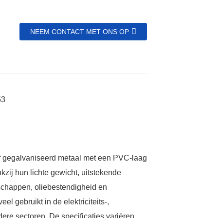
NEEM CONTACT MET ONS OP
Name
*Name Cannot be empty!
Email
of gegalvaniseerd metaal met een PVC-laag
Enter a Warming that does not meet the criteria!
kzij hun lichte gewicht, uitstekende
Phone
enschappen, oliebestendigheid en
gebruikt in de elektriciteits-,
ere sectoren. De specificaties variëren