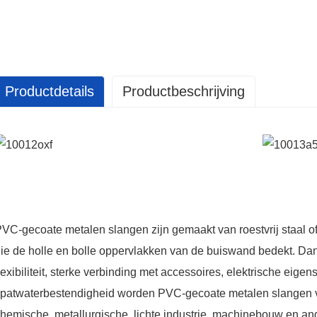
Productdetails
Productbeschrijving
GET IN
TOUCH
VC-gecoate metalen slangen zijn gemaakt van roestvrij staal 
ie de holle en bolle oppervlakken van de buiswand bedekt. ​​Dan
lexibiliteit, sterke verbinding met accessoires, elektrische eig
patwaterbestendigheid worden PVC-gecoate metalen slangen veel 
hemische, metallurgische, lichte industrie, machinebouw en and