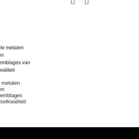
e metalen
en
semblages
selkwaliteit