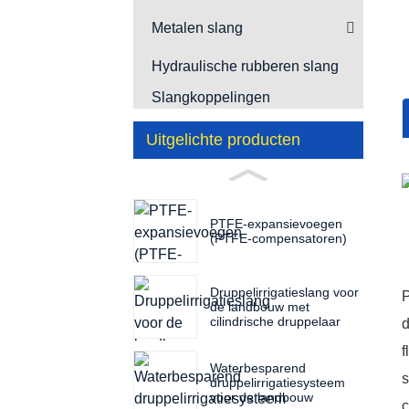
Metalen slang
Hydraulische rubberen slang
Slangkoppelingen
Uitgelichte producten
PTFE-expansievoegen
(PTFE-compensatoren)
Druppelirrigatieslang voor
P
de landbouw met
cilindrische druppelaar
d
f
Waterbesparend
s
druppelirrigatiesysteem
voor de landbouw
c