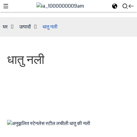
घर
उत्पादों
धातु नली
धातु नली
e