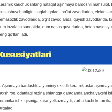
eramik kauchuk shlang nafaqat aşınmaya bardoshli mahsulot, 
oslashuvchanligini saqlab qoladi, po'lat zavodlarida, elektr sta
86 13370553047
emasozlik zavodlarida, o'g'it zavodlarida, quyish zavodlarida, ko
um tozalash sanoatida, qum nasos quvurlarida, beton nasos yu
info@hesperrubber.com
eng qo'llaniladi.
Xususiyatlari
. Aşınmaya bardoshli: alyuminiy oksidli keramik astar aşınmaya 
axshiroq, odatdagi rezina shlangga qaraganda ancha yaxshi ish
eramika ichki qismiga zarar yetkazmaydi, zarba kuchi keramika or
arqaladi.