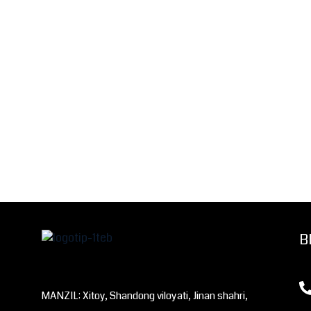
B
MANZIL: Xitoy, Shandong viloyati, Jinan shahri,