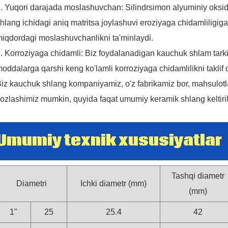
. Yuqori darajada moslashuvchan: Silindrsimon alyuminiy oksid
hlang ichidagi aniq matritsa joylashuvi eroziyaga chidamliligiga 
iqdordagi moslashuvchanlikni ta'minlaydi.
. Korroziyaga chidamli: Biz foydalanadigan kauchuk shlam tarki
oddalarga qarshi keng ko'lamli korroziyaga chidamlilikni taklif 
iz kauchuk shlang kompaniyamiz, o'z fabrikamiz bor, mahsulotla
ozlashimiz mumkin, quyida faqat umumiy keramik shlang keltiri
Umumiy texnik xususiyatlar
Tashqi diametr
Diametri
Ichki diametr (mm)
(mm)
1"
25
25.4
42