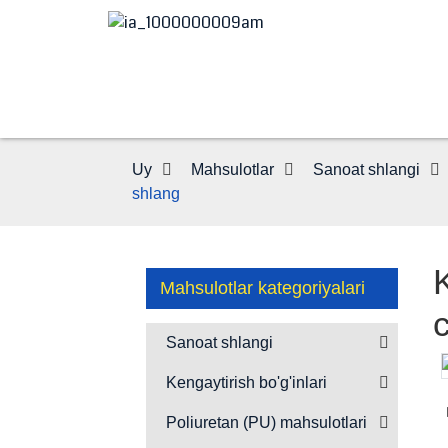
Uy
Mahsulotlar
Sanoat shlangi
shlang
Mahsulotlar kategoriyalari
Sanoat shlangi
Kengaytirish bo'g'inlari
Loading...
Loading...
Poliuretan (PU) mahsulotlari