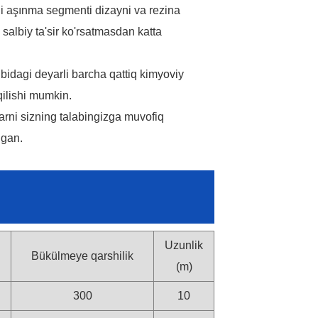
i aşınma segmenti dizayni va rezina
salbiy ta'sir ko'rsatmasdan katta
bidagi deyarli barcha qattiq kimyoviy
qilishi mumkin.
rni sizning talabingizga muvofiq
lgan.
Uzunlik
Bükülmeye qarshilik
(m)
300
10