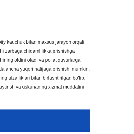
Name
*Name Cannot be empty!
Email
iiy kauchuk bilan maxsus jarayon orqali
Enter a Warming that does not meet the criteria!
ichi zarbaga chidamlilikka erishishga
Phone
hining oldini oladi va po'lat quvurlarga
ganda ancha yuqori natijaga erishishi mumkin.
afzalliklari bilan birlashtirilgan bo'lib,
amaytirish va uskunaning xizmat muddatini
Message
AI Helps Write
*Message Cannot be empty!