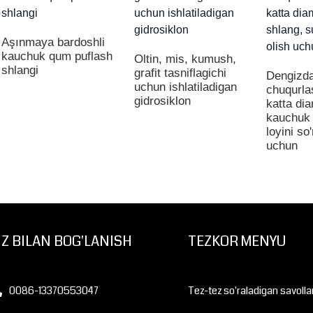
Aşınmaya bardoshli
kauchuk qum puflash
Oltin, mis, kumush,
shlangi
grafit tasniflagichi
Dengizd
uchun ishlatiladigan
chuqurla
gidrosiklon
katta dia
kauchuk 
loyini so'
uchun
IZ BILAN BOG'LANISH
TEZKOR MENYU
0086-13370553047
Tez-tez so'raladigan savolla