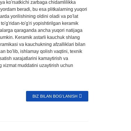
ya ko'rsatkichi zarbaga chidamlilikka
 yordam beradi, bu esa plitkalarning yuqori
larda yorilishining oldini oladi va po'lat
to'g'ridan-to'g'ri yopishtirilgan keramik
itkalarga qaraganda ancha yuqori natijaga
mumkin. Keramik astarli kauchuk shlang
ramikasi va kauchukning afzalliklari bilan
lgan bo'lib, ishlamay qolish vaqtini, texnik
satish xarajatlarini kamaytirish va
 xizmat muddatini uzaytirish uchun
BIZ BILAN BOG'LANISH