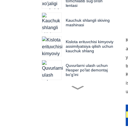
tomchilatib sug'orish
lentasi
Kauchuk shlangli skiving
mashinasi
K
Kislota erituvchisi kimyoviy
assimilyatsiya qilish uchun
a
kauchuk shlang
y
Quvurlarni ulash uchun
t
Hesper po'lat demontaj
K
bo'g'ini
i
u
Filtrni presslash mashinasi
uchun filtr mato
Turli o'lchamdagi filtr
pressining filtr press plitasi