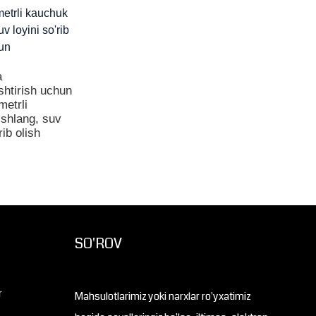
a
shtirish uchun
metrli
shlang, suv
rib olish
SO'ROV
r
Mahsulotlarimiz yoki narxlar ro'yxatimiz