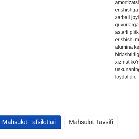
amortizatsi
erishishga
zarbali joy
quvurlarga 
astarli pl
erishishi 
alumina ke
birlashtiri
xizmat ko'r
uskunaning
foydalidir.
Mahsulot Tafsilotlari
Mahsulot Tavsifi