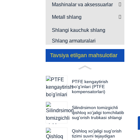
Mashinalar va aksessuarlar
Metall shlang
Shlangi kauchuk shlang
Shlang armaturalari
Tavsiya etilgan mahsulotlar
PTFE kengaytirish
bo'g'inlari (PTFE
kompensatorlari)
Silindrsimon tomizgichli
qishloq xo'jaligi tomchilatib
sug'orish trubkasi shlangi
Qishloq xo'jaligi sug'orish
tizimi suvni tejaydigan