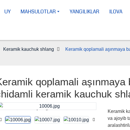
UY
MAHSULOTLAR
YANGILIKLAR
ILOVA
Keramik kauchuk shlang
Keramik qoplamali aşınmaya ba
Keramik qoplamali aşınmaya b
chidamli keramik kauchuk sh
Keramik ka
Loading...
Loading...
va ajoyib 
aralashtiri