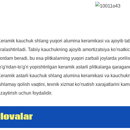
GET IN
TOUCH
eramik kauchuk shlang yuqori alumina keramikasi va ajoyib tab
ralashtiriladi. Tabiiy kauchukning ajoyib amortizatsiya ko'rsatk
ordam beradi, bu esa plitkalarning yuqori zarbali joylarda yorilis
WITH
o'g'ridan-to'g'ri yopishtirilgan keramik astarli plitkalarga qara
eramik astarli kauchuk shlang alumina keramikasi va kauchukning 
shlamay qolish vaqtini, texnik xizmat ko'rsatish xarajatlarini k
US
zaytirish uchun foydalidir.
Ilovalar