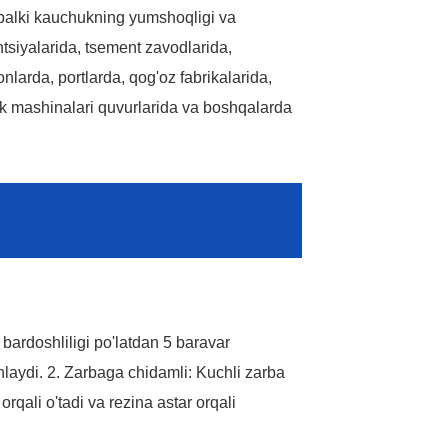
balki kauchukning yumshoqligi va
ntsiyalarida, tsement zavodlarida,
Required
*
nlarda, portlarda, qog'oz fabrikalarida,
SUBMIT
field
k mashinalari quvurlarida va boshqalarda
bardoshliligi po'latdan 5 baravar
laydi. 2. Zarbaga chidamli: Kuchli zarba
qali o'tadi va rezina astar orqali