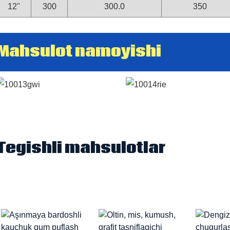
12"
300
300.0
350
Mahsulot namoyishi
Tegishli mahsulotlar