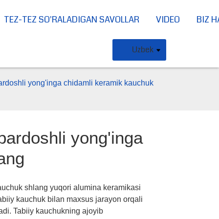
TEZ-TEZ SO'RALADIGAN SAVOLLAR
VIDEO
BIZ 
Uzbek
rdoshli yong'inga chidamli keramik kauchuk
ardoshli yong'inga
lang
uchuk shlang yuqori alumina keramikasi
Loading...
Loading...
Loading..
Loading..
tabiiy kauchuk bilan maxsus jarayon orqali
ladi. Tabiiy kauchukning ajoyib