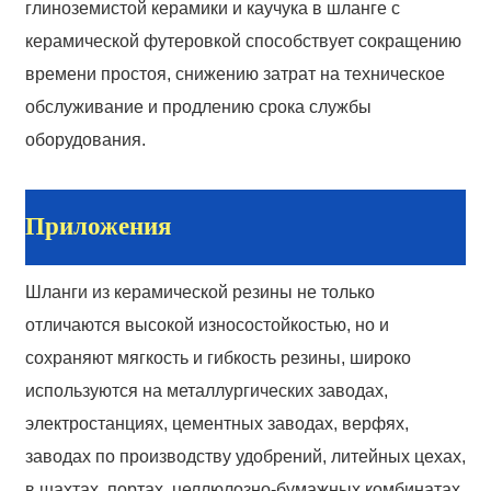
глиноземистой керамики и каучука в шланге с
Message
керамической футеровкой способствует сокращению
времени простоя, снижению затрат на техническое
обслуживание и продлению срока службы
AI Helps Write
оборудования.
*Message Cannot be empty!
Приложения
*
Required field
SUBMIT
Шланги из керамической резины не только
отличаются высокой износостойкостью, но и
сохраняют мягкость и гибкость резины, широко
используются на металлургических заводах,
электростанциях, цементных заводах, верфях,
заводах по производству удобрений, литейных цехах,
в шахтах, портах, целлюлозно-бумажных комбинатах,