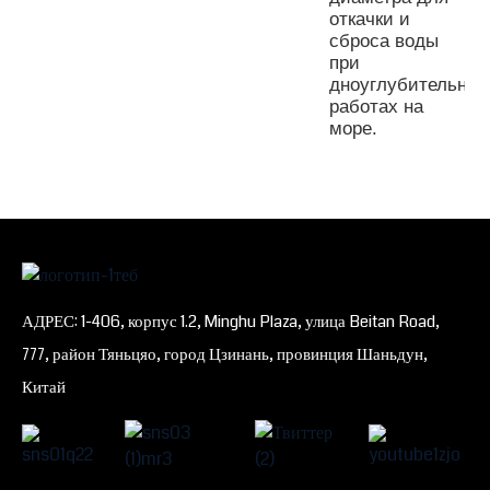
откачки и
сброса воды
при
дноуглубительных
работах на
море.
АДРЕС: 1-406, корпус 1.2, Minghu Plaza, улица Beitan Road,
777, район Тяньцяо, город Цзинань, провинция Шаньдун,
Китай