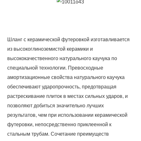
GET IN TOUCH WITH US
86 13370553047
Шланг с керамической футеровкой изготавливается
info@hesperrubber.com
из высокоглиноземистой керамики и
высококачественного натурального каучука по
специальной технологии. Превосходные
Name
амортизационные свойства натурального каучука
*Name Cannot be empty!
обеспечивают ударопрочность, предотвращая
Email
растрескивание плиток в местах сильных ударов, и
Enter a Warming that does not meet the criteria!
позволяют добиться значительно лучших
Phone
результатов, чем при использовании керамической
футеровки, непосредственно приклеенной к
стальным трубам. Сочетание преимуществ