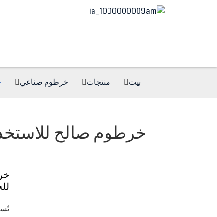
بيت
منتجات
خرطوم صناعي
خ
خرطوم صالح للاستخدا
خر
للح
تُس