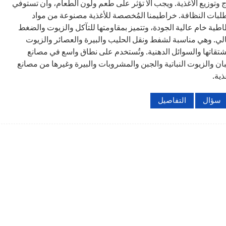
اج وتوزيع الأغذية. ويجب ألا تؤثر على طعم ولون الطعام، وأن تستوفي
لبات النظافة. خراطيمنا المُخصصة للأغذية مصنوعة من مواد
طية خام عالية الجودة، وتتميز بمقاومتها للتآكل والزيوت والضغط
الي. وهي مناسبة لشفط ونقل الحليب والبيرة والعصائر والزيوت
تقاتها والسوائل الدهنية. وتُستخدم على نطاق واسع في مصانع
لبان والزيوت النباتية والجبن والمشروبات والبيرة وغيرها من مصانع
ذية.
سؤال
التفاصيل