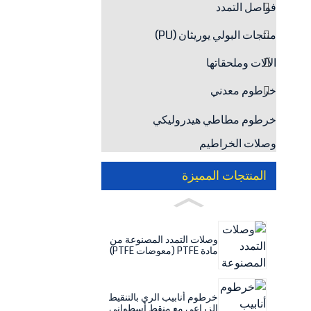
فواصل التمدد
منتجات البولي يوريثان (PU)
الآلات وملحقاتها
خرطوم معدني
خرطوم مطاطي هيدروليكي
وصلات الخراطيم
المنتجات المميزة
وصلات التمدد المصنوعة من
مادة PTFE (معوضات PTFE)
خرطوم أنابيب الري بالتنقيط
الزراعي مع منقط أسطواني