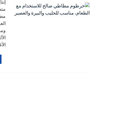
إنت
متط
مطا
الع
ومش
الأ
الأغ