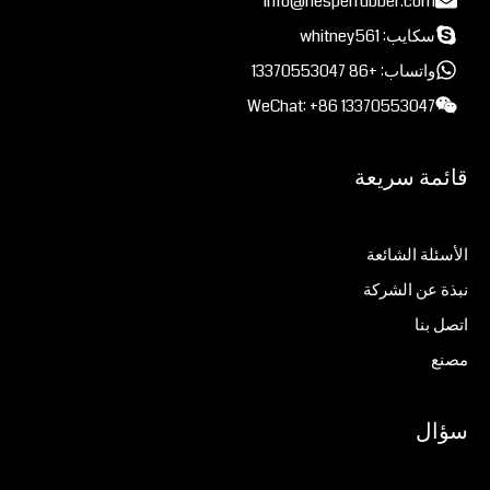
info@hesperrubber.com
سكايب: whitney561
واتساب: +86 13370553047
WeChat: +86 13370553047
قائمة سريعة
الأسئلة الشائعة
نبذة عن الشركة
اتصل بنا
مصنع
سؤال