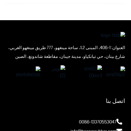
العنوان: 1-406، المبنى 1.2، ساحة مينغهو، 777 طريق مينغهو الغربي،
شارع بيتان، حي تيانكياو، مدينة جينان، مقاطعة شاندونغ، الصين
اتصل بنا
0086-13370553047