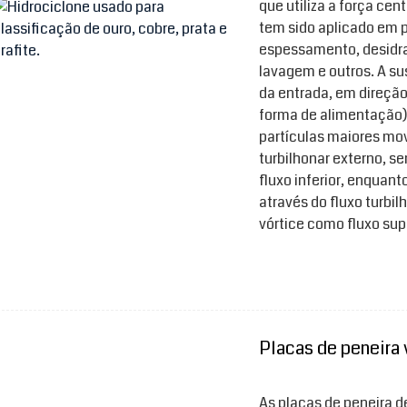
que utiliza a força cent
tem sido aplicado em p
espessamento, desidra
lavagem e outros. A su
da entrada, em direção
forma de alimentação).
partículas maiores mov
turbilhonar externo, 
fluxo inferior, enquan
através do fluxo turbi
vórtice como fluxo supe
Placas de peneira 
As placas de peneira d