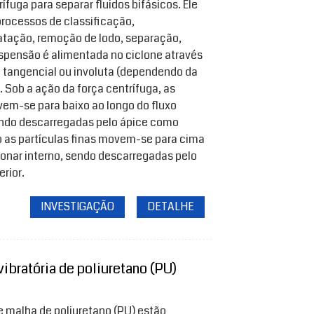
rífuga para separar fluidos bifásicos. Ele
rocessos de classificação,
tação, remoção de lodo, separação,
spensão é alimentada no ciclone através
 tangencial ou involuta (dependendo da
 Sob a ação da força centrífuga, as
em-se para baixo ao longo do fluxo
sendo descarregadas pelo ápice como
to as partículas finas movem-se para cima
lhonar interno, sendo descarregadas pelo
rior.
INVESTIGAÇÃO
DETALHE
vibratória de poliuretano (PU)
e malha de poliuretano (PU) estão