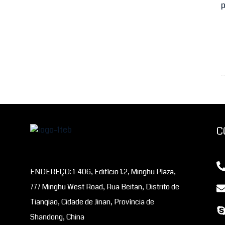
máquina de filtro prensa
Placa de prensa de filtro
em diferentes tamanhos
Mangueira de borracha
resistente à abrasão para
jateamento de areia
Mangueira de ar ou água
em filme plano de PE
C
(polietileno)
ENDEREÇO: 1-406, Edifício 1.2, Minghu Plaza,
777 Minghu West Road, Rua Beitan, Distrito de
Tianqiao, Cidade de Jinan, Província de
Shandong, China