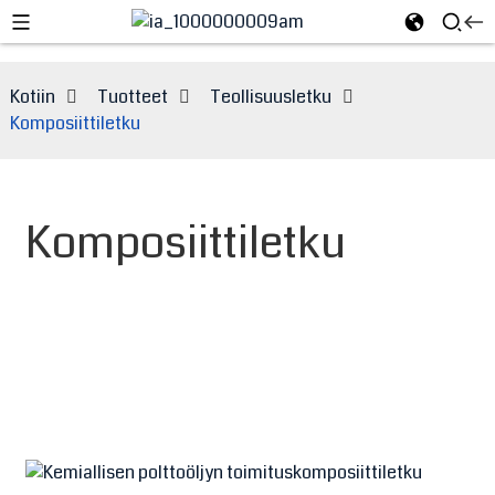
Kotiin
Tuotteet
Teollisuusletku
Komposiittiletku
Komposiittiletku
e