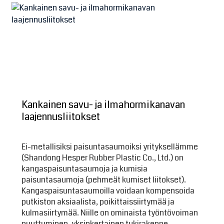
Kankainen savu- ja ilmahormikanavan
laajennusliitokset
Ei-metallisiksi paisuntasaumoiksi yrityksellämme
(Shandong Hesper Rubber Plastic Co., Ltd.) on
kangaspaisuntasaumoja ja kumisia
paisuntasaumoja (pehmeät kumiset liitokset).
Kangaspaisuntasaumoilla voidaan kompensoida
putkiston aksiaalista, poikittaissiirtymää ja
kulmasiirtymää. Niille on ominaista työntövoiman
puuttuminen, yksinkertainen tukirakenne,