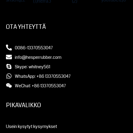
OTA YHTEYTTÄ
0086-13370553047
info@hesperrubber.com
Skype: whitney561
WhatsApp: +86 13370553047
WeChat: +86 13370553047
PIKAVALIKKO
Usein kysytyt kysymykset