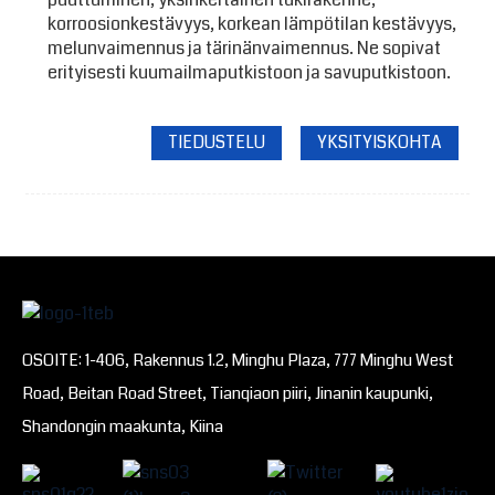
korroosionkestävyys, korkean lämpötilan kestävyys,
melunvaimennus ja tärinänvaimennus. Ne sopivat
erityisesti kuumailmaputkistoon ja savuputkistoon.
TIEDUSTELU
YKSITYISKOHTA
OSOITE: 1-406, Rakennus 1.2, Minghu Plaza, 777 Minghu West
Road, Beitan Road Street, Tianqiaon piiri, Jinanin kaupunki,
Shandongin maakunta, Kiina