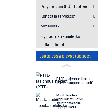
Polyuretaani (PU) -tuotteet
Koneet ja tarvikkeet
Metalliletku
Hydraulinen kumiletku
Letkuliittimet
Esittelyssä olevat tuotteet
PTFE-laajennusliitokset
(PTFE-kompensaattorit)
Maatalouden
tippukasteluletku
sylinterimäisellä
tippuputkella