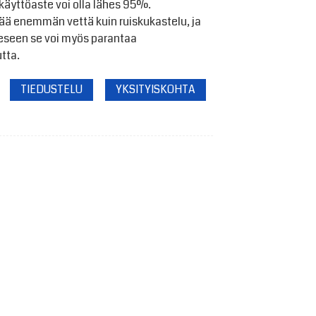
 käyttöaste voi olla lähes 95%.
ää enemmän vettä kuin ruiskukastelu, ja
eeseen se voi myös parantaa
tta.
TIEDUSTELU
YKSITYISKOHTA