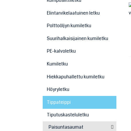
Komposiittiletku
Elintarvikelaatuinen letku
Polttoöljyn kumiletku
Suurihalkaisijainen kumiletku
PE-kalvoletku
Kumiletku
Hiekkapuhallettu kumiletku
Höyryletku
Tippateippi
Tiputuskasteluletku
Paisuntasaumat