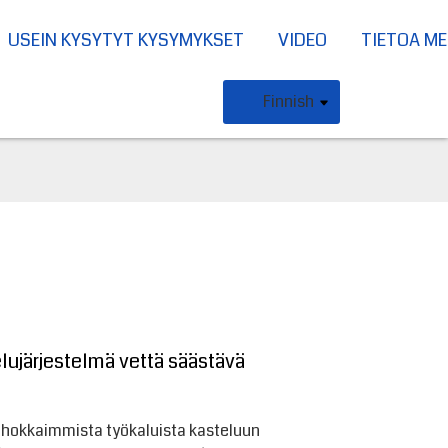
USEIN KYSYTYT KYSYMYKSET
VIDEO
TIETOA ME
Finnish
ujärjestelmä vettä säästävä
tehokkaimmista työkaluista kasteluun