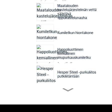
Maatalouden
kastelujärjestelmän vettä
säästävä
tippukastelunauha
Kumiletkun hiontakone
Happoliuottimen
kemiallinen
imupurkauskumiletku
Hesper Steel -purkuliitos
putkiliitäntään
Suodatinkangas
suodatinpuristinkoneelle