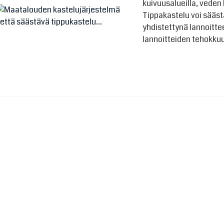
kuivuusalueilla, veden
Tippakastelu voi sääst
yhdistettynä lannoitt
lannoitteiden tehokkuu