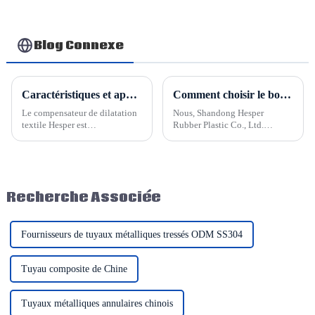
Blog Connexe
Caractéristiques et applications des joints de dilatation en tissu Hesper
Comment choisir le bon joint de dilatation métallique
Le compensateur de dilatation
Nous, Shandong Hesper
textile Hesper est
Rubber Plastic Co., Ltd.
principalement composé de
produisons et fournissons
ceintures annulaires non
également des joints de
métalliques, de matériaux
dilatation. Selon le matériau,
d'isolation thermique et de
nos joints de dilatation
structures en acier. Les
peuvent être divisés en 3 types
Recherche Associée
ceintures annulaires non
: joints de dilatation
métalliques sont optimisées et
métalliques, joints de
combinées à des tissus en
dilatation en fibre...
fibres.
Fournisseurs de tuyaux métalliques tressés ODM SS304
Tuyau composite de Chine
Tuyaux métalliques annulaires chinois