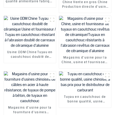
qualité alimentaire fabriqué
Chine Vente en gros Chine
en Chine. Tuyau en
Production directe d'usine
caoutchouc pour eau
de tuyaux en céramique
chaude à vapeur pour
isolants de haute qualité
lavage à l'eau chaude dans
Tuyau en céramique en
les usines de
caoutchouc de retour
transformation.
d'huile Tuyau en fil d'acier
résistant à l'usure
Usine ODM Chine Tuyau en
caoutchouc doublé de
Magasins d'usine pour la
céramique Usine et
Chine, usine et fournisseur
fournisseur / Tuyau en
de tuyaux en caoutchouc
caoutchouc résistant à
revêtus de
l'abrasion doublé de
céramique/Tuyaux en
carreaux de céramique
caoutchouc résistants à
d'alumine
l'abrasion revêtus de
carreaux de céramique
d'alumine
Tuyau en caoutchouc de
bonne qualité, usine
chinoise, à bas prix pour le
Magasins d'usine pour la
distributeur de carburant
fourniture d'usines