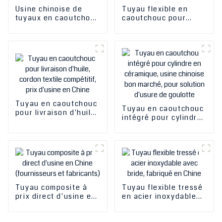
Usine chinoise de
Tuyau flexible en
tuyaux en caoutchouc
caoutchouc pour
synthétique pour
aspiration de boues,
tuyaux flexibles
sable et dragues de
industriels à pression
sable, sortie d'usine
vapeur/eau chaude
en Chine
Tuyau en caoutchouc
Tuyau en caoutchouc
pour livraison d'huile,
intégré pour cylindre
cordon textile
en céramique, usine
compétitif, prix
chinoise bon marché,
d'usine en Chine
pour solution d'usure
de goulotte
Tuyau composite à
Tuyau flexible tressé
prix direct d'usine en
en acier inoxydable
Chine (fournisseurs
avec bride, fabriqué
et fabricants)
en Chine