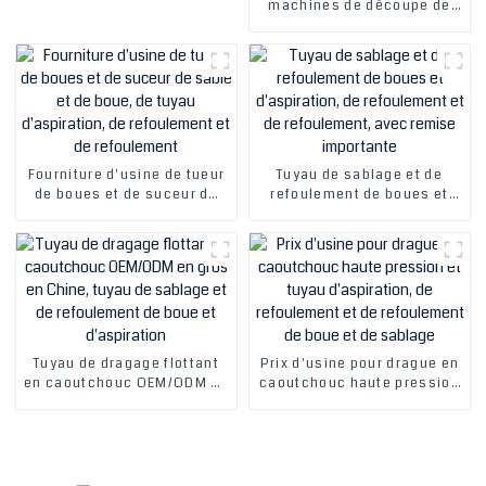
machines de découpe de
caoutchouc et silicone
tubes multifonctions, de
tubes ondulés, de tuyaux en
caoutchouc et de tubes en
silicone
Fourniture d'usine de tueur
Tuyau de sablage et de
de boues et de suceur de
refoulement de boues et
sable et de boue, de tuyau
d'aspiration, de
d'aspiration, de
refoulement et de
refoulement et de
refoulement, avec remise
refoulement
importante
Tuyau de dragage flottant
Prix ​​d'usine pour drague en
en caoutchouc OEM/ODM en
caoutchouc haute pression
gros en Chine, tuyau de
et tuyau d'aspiration, de
sablage et de refoulement
refoulement et de
de boue et d'aspiration
refoulement de boue et de
sablage