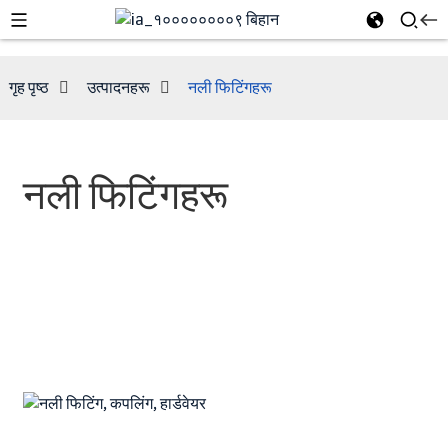
गृह पृष्ठ
उत्पादनहरू
नली फिटिंगहरू
नली फिटिंगहरू
e