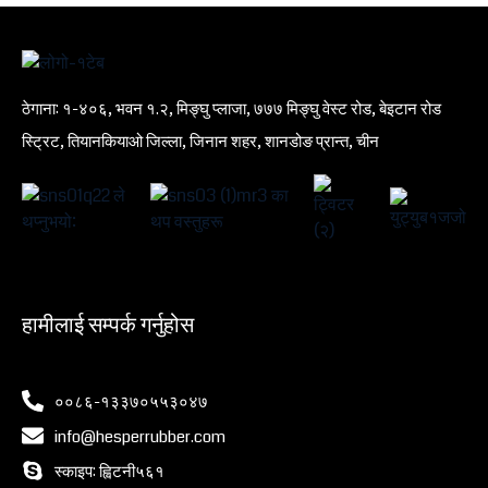
ठेगाना: १-४०६, भवन १.२, मिङ्घु प्लाजा, ७७७ मिङ्घु वेस्ट रोड, बेइटान रोड
स्ट्रिट, तियानकियाओ जिल्ला, जिनान शहर, शानडोङ प्रान्त, चीन
हामीलाई सम्पर्क गर्नुहोस
००८६-१३३७०५५३०४७
info@hesperrubber.com
स्काइप: ह्विटनी५६१