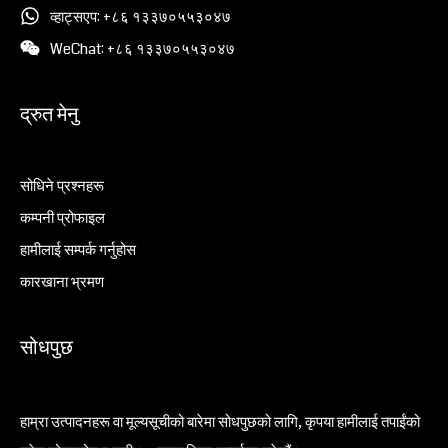
व्हाट्सएप: +८६ १३३७०५५३०४७
WeChat: +८६ १३३७०५५३०४७
द्रुत मेनु
सोधिने प्रश्नहरू
कम्पनी प्रोफाइल
हामीलाई सम्पर्क गर्नुहोस
कारखाना भ्रमण
सोधपुछ
हाम्रा उत्पादनहरू वा मूल्यसूचीको बारेमा सोधपुछको लागि, कृपया हामीलाई तपाईंको