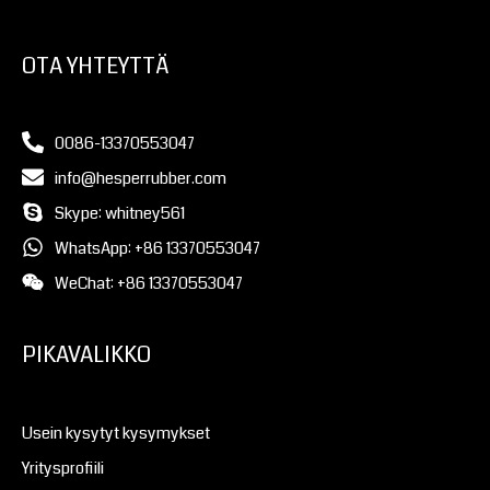
OTA YHTEYTTÄ
0086-13370553047
info@hesperrubber.com
Skype: whitney561
WhatsApp: +86 13370553047
WeChat: +86 13370553047
PIKAVALIKKO
Usein kysytyt kysymykset
Yritysprofiili