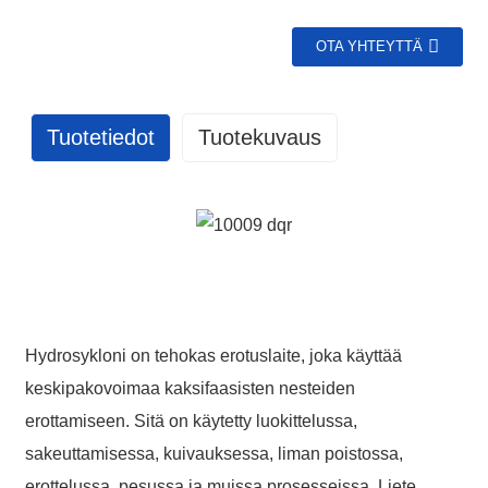
OTA YHTEYTTÄ
Tuotetiedot
Tuotekuvaus
GET IN TOUCH WITH US
86 13370553047
Hydrosykloni on tehokas erotuslaite, joka käyttää
info@hesperrubber.com
keskipakovoimaa kaksifaasisten nesteiden
erottamiseen. Sitä on käytetty luokittelussa,
sakeuttamisessa, kuivauksessa, liman poistossa,
Name
erottelussa, pesussa ja muissa prosesseissa. Liete