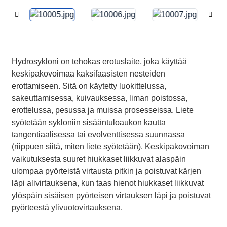
Hydrosykloni on tehokas erotuslaite, joka käyttää
keskipakovoimaa kaksifaasisten nesteiden
erottamiseen. Sitä on käytetty luokittelussa,
sakeuttamisessa, kuivauksessa, liman poistossa,
erottelussa, pesussa ja muissa prosesseissa. Liete
syötetään sykloniin sisääntuloaukon kautta
tangentiaalisessa tai evolventtisessa suunnassa
(riippuen siitä, miten liete syötetään). Keskipakovoiman
vaikutuksesta suuret hiukkaset liikkuvat alaspäin
ulompaa pyörteistä virtausta pitkin ja poistuvat kärjen
läpi alivirtauksena, kun taas hienot hiukkaset liikkuvat
ylöspäin sisäisen pyörteisen virtauksen läpi ja poistuvat
pyörteestä ylivuotovirtauksena.