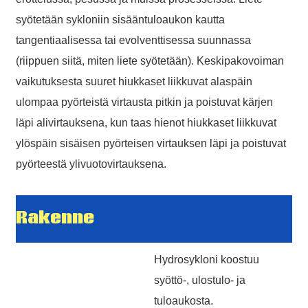
*Name Cannot be empty!
syötetään sykloniin sisääntuloaukon kautta
Email
tangentiaalisessa tai evolventtisessa suunnassa
Enter a Warming that does not meet the criteria!
(riippuen siitä, miten liete syötetään). Keskipakovoiman
Phone
vaikutuksesta suuret hiukkaset liikkuvat alaspäin
ulompaa pyörteistä virtausta pitkin ja poistuvat kärjen
läpi alivirtauksena, kun taas hienot hiukkaset liikkuvat
ylöspäin sisäisen pyörteisen virtauksen läpi ja poistuvat
Message
pyörteestä ylivuotovirtauksena.
Rakenne
AI Helps Write
*Message Cannot be empty!
Hydrosykloni koostuu
syöttö-, ulostulo- ja
tuloaukosta.