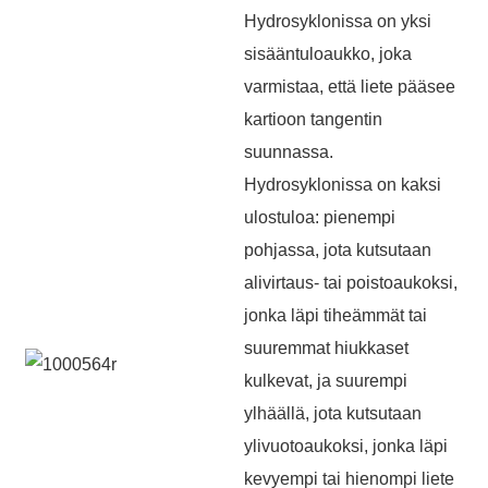
*
Required field
SUBMIT
Hydrosyklonissa on yksi
sisääntuloaukko, joka
varmistaa, että liete pääsee
kartioon tangentin
suunnassa.
Hydrosyklonissa on kaksi
ulostuloa: pienempi
pohjassa, jota kutsutaan
alivirtaus- tai poistoaukoksi,
jonka läpi tiheämmät tai
suuremmat hiukkaset
kulkevat, ja suurempi
ylhäällä, jota kutsutaan
ylivuotoaukoksi, jonka läpi
kevyempi tai hienompi liete