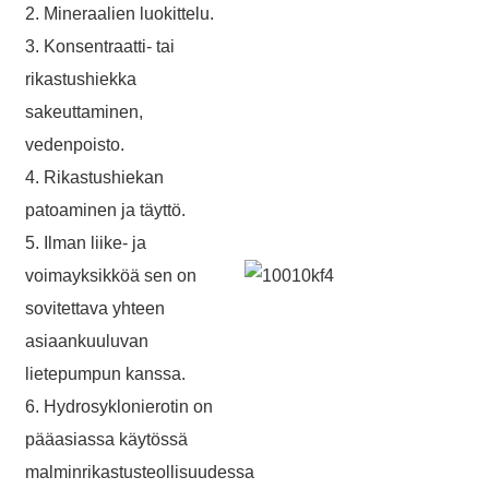
2. Mineraalien luokittelu.
3. Konsentraatti- tai
rikastushiekka
sakeuttaminen,
vedenpoisto.
4. Rikastushiekan
patoaminen ja täyttö.
5. Ilman liike- ja
voimayksikköä sen on
sovitettava yhteen
asiaankuuluvan
lietepumpun kanssa.
6. Hydrosyklonierotin on
pääasiassa käytössä
malminrikastusteollisuudessa