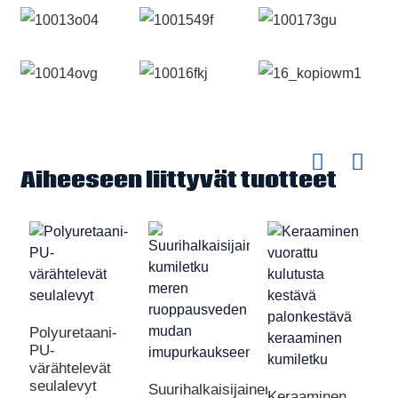
Aiheeseen liittyvät tuotteet
Polyuretaani-
PU-
värähtelevät
seulalevyt
Suurihalkaisijainen
Keraaminen