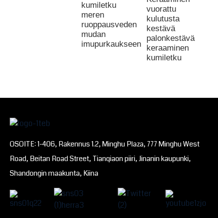
kumiletku
vuorattu
meren
kulutusta
ruoppausveden
kestävä
mudan
palonkestävä
imupurkaukseen
keraaminen
kumiletku
OSOITE: 1-406, Rakennus 1.2, Minghu Plaza, 777 Minghu West
Road, Beitan Road Street, Tianqiaon piiri, Jinanin kaupunki,
Shandongin maakunta, Kiina