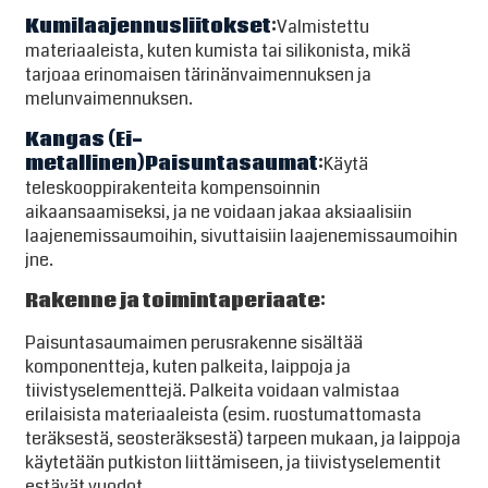
Kumilaajennusliitokset
:
Valmistettu
materiaaleista, kuten kumista tai silikonista, mikä
tarjoaa erinomaisen tärinänvaimennuksen ja
melunvaimennuksen.
Kangas (
Ei-
metallinen
)
Paisuntasaumat
:
Käytä
teleskooppirakenteita kompensoinnin
aikaansaamiseksi, ja ne voidaan jakaa aksiaalisiin
laajenemissaumoihin, sivuttaisiin laajenemissaumoihin
jne.
Rakenne ja toimintaperiaate
:
Paisuntasaumaimen perusrakenne sisältää
komponentteja, kuten palkeita, laippoja ja
tiivistyselementtejä. Palkeita voidaan valmistaa
erilaisista materiaaleista (esim. ruostumattomasta
teräksestä, seosteräksestä) tarpeen mukaan, ja laippoja
käytetään putkiston liittämiseen, ja tiivistyselementit
estävät vuodot.