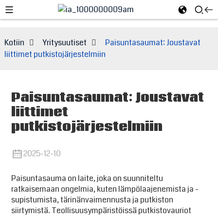
Kotiin
Yritysuutiset
Paisuntasaumat: Joustavat
liittimet putkistojärjestelmiin
Paisuntasaumat: Joustavat
liittimet
putkistojärjestelmiin
2025-12-10
e
Paisuntasauma on laite, joka on suunniteltu
ratkaisemaan ongelmia, kuten lämpölaajenemista ja -
supistumista, tärinänvaimennusta ja putkiston
siirtymistä. Teollisuusympäristöissä putkistovauriot