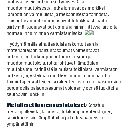
johtuvat usein putkien siirtymisestä ja
muodonmuutoksesta, jotka johtuvat esimerkiksi
lämpötilan vaihteluista ja mekaanisesta tärinästä.
Paisuntasaumat kompensoivat tehokkaasti näitä
siirtymiä, suojaavat putkistoja ja niihin liittyviä laitteita
normaalin toiminnan varmistamiseksi.
Hyödyntämällä ainutlaatuisia rakenteitaan ja
materiaalejaan paisuntasaumat vaimentavat
putkistojen tai komponenttien siirtymiä ja
muodonmuutoksia, jotka johtuvat lämpötilan
muutoksista, tärinästä ja muista tekijöistä, varmistaen
putkistojärjestelmän moitteettoman toiminnan. Eri
toimintaperiaatteiden ja rakenteellisten ominaisuuksien
perusteella paisuntasaumat voidaan yleensä luokitella
seuraaviin luokkiin:
Metalliset laajennusliitokset
:
Koostuu
metallipalkeista, laipoista, tukikomponenteista jne.,
sopii korkeisiin lämpötiloihin ja korkeapaineisiin
ympäristöihin.