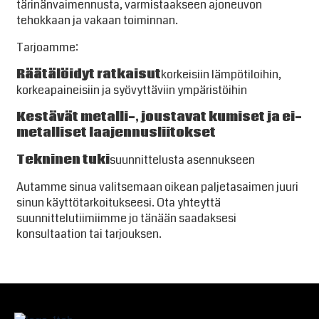
tärinänvaimennusta, varmistaakseen ajoneuvon
tehokkaan ja vakaan toiminnan.
Tarjoamme:
Räätälöidyt ratkaisut
korkeisiin lämpötiloihin,
korkeapaineisiin ja syövyttäviin ympäristöihin
Kestävät metalli-, joustavat kumiset ja ei-
metalliset laajennusliitokset
Tekninen tuki
suunnittelusta asennukseen
Autamme sinua valitsemaan oikean paljetasaimen juuri
sinun käyttötarkoitukseesi. Ota yhteyttä
suunnittelutiimiimme jo tänään saadaksesi
konsultaation tai tarjouksen.