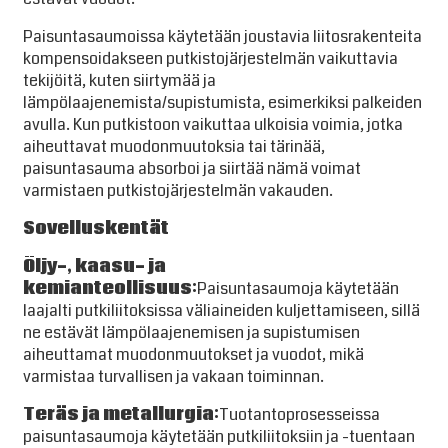
Paisuntasaumoissa käytetään joustavia liitosrakenteita
kompensoidakseen putkistojärjestelmän vaikuttavia
tekijöitä, kuten siirtymää ja
lämpölaajenemista/supistumista, esimerkiksi palkeiden
avulla. Kun putkistoon vaikuttaa ulkoisia voimia, jotka
aiheuttavat muodonmuutoksia tai tärinää,
paisuntasauma absorboi ja siirtää nämä voimat
varmistaen putkistojärjestelmän vakauden.
Sovelluskentät
Öljy-, kaasu- ja
kemianteollisuus:
Paisuntasaumoja käytetään
laajalti putkiliitoksissa väliaineiden kuljettamiseen, sillä
ne estävät lämpölaajenemisen ja supistumisen
aiheuttamat muodonmuutokset ja vuodot, mikä
varmistaa turvallisen ja vakaan toiminnan.
Teräs ja metallurgia:
Tuotantoprosesseissa
paisuntasaumoja käytetään putkiliitoksiin ja -tuentaan