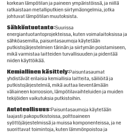
korkean lämpötilan ja paineen ympäristöissä, ja niillä
ratkaistaan ​​metalliputkien siirtymäongelmia, jotka
johtuvat lämpötilan muutoksista.
Sähköntuotanto:
Suurissa
energiantuotantoprojekteissa, kuten voimalaitoksissa ja
sähköasemilla, paisuntasaumoja käytetään
putkistojärjestelmien tärinän ja siirtymän poistamiseen,
mikä varmistaa laitteiden turvallisuuden ja pidentää
niiden käyttöikää.
Kemiallinen käsittely:
Paisuntasaumat
yhdistävät erilaisia ​​kemiallisia laitteita, säiliöitä ja
putkistojärjestelmiä, mikä auttaa lieventämään
väliaineen korroosion, lämpötilavaihteluiden ja muiden
tekijöiden vaikutuksia putkistoihin.
Autoteollisuus:
Paisuntasaumoja käytetään
laajasti pakoputkistoissa, polttoaineen
syöttöjärjestelmissä ja muissa komponenteissa, ja ne
suorittavat toimintoja, kuten lämmönpoistoa ja