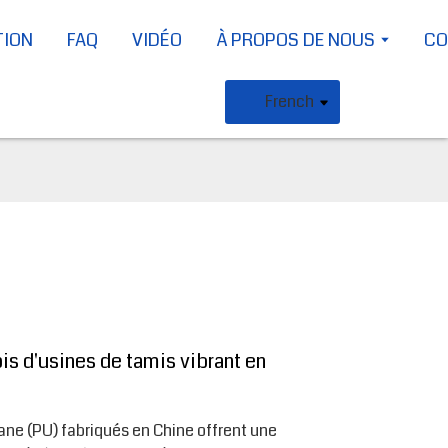
TION
FAQ
VIDÉO
À PROPOS DE NOUS
CO
French
is d'usines de tamis vibrant en
ane (PU) fabriqués en Chine offrent une