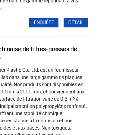
terie haut de gamme répondant à vos
.
ENQUÊTE
DÉTAIL
chinoise de filtres-presses de
..
 Plastic Co., Ltd. est un fournisseur
alisé dans une large gamme de plaques
qualité. Nos produits sont disponibles en
e 400 mm à 2000 mm, et conviennent aux
surface de filtration varie de 0,6 m² à
incipalement en polypropylène renforcé,
offrent une stabilité chimique
te résistance à la corrosion et une
cides et aux bases. Non toxiques,