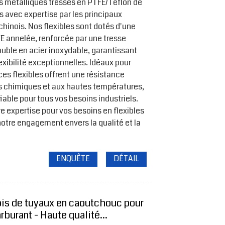
s métalliques tressés en PTFE/Téflon de
s avec expertise par les principaux
chinois. Nos flexibles sont dotés d'une
FE annelée, renforcée par une tresse
ouble en acier inoxydable, garantissant
lexibilité exceptionnelles. Idéaux pour
ces flexibles offrent une résistance
s chimiques et aux hautes températures,
fiable pour tous vos besoins industriels.
e expertise pour vos besoins en flexibles
notre engagement envers la qualité et la
ENQUÊTE
DÉTAIL
ois de tuyaux en caoutchouc pour
rburant - Haute qualité...