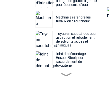
d'irrigation goutte à goutte
pour économie d'eau
Machine à refendre les
tuyaux en caoutchouc
Tuyau en caoutchouc pour
aspiration et refoulement
de solvants acides et
chimiques
Joint de démontage
Hesper Steel pour
raccordement de
tuyauterie
Toile filtrante pour
machine à filtre-presse
Plaque de filtre-presse de
différentes tailles