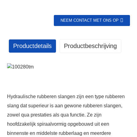
NEEM CONTACT MET ONS OP
Productdetails
Productbeschrijving
GET IN TOUCH WITH US
86 13370553047
Hydraulische rubberen slangen zijn een type rubberen
slang dat superieur is aan gewone rubberen slangen,
info@hesperrubber.com
zowel qua prestaties als qua functie. Ze zijn
hoofdzakelijk spiraalvormig opgebouwd uit een
binnenste en middelste rubberlaag en meerdere