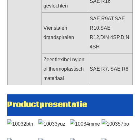
SAE R16
gevlochten
SAE R9AT,SAE
Vier stalen
R10,SAE
draadspiralen
R12,DIN 4SP,DIN
4SH
Zeer flexibel nylon
of thermoplastisch
SAE R7, SAE R8
materiaal
Productpresentatie