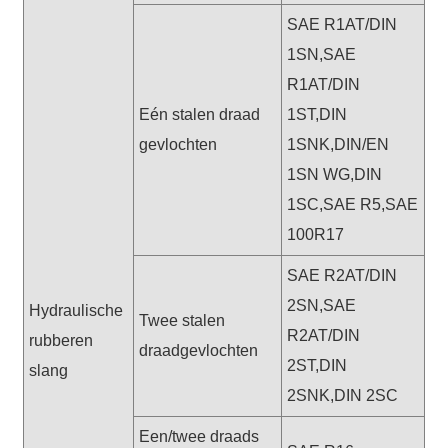
SAE R1AT/DIN
1SN,SAE
R1AT/DIN
Eén stalen draad
1ST,DIN
gevlochten
1SNK,DIN/EN
1SN WG,DIN
1SC,SAE R5,SAE
100R17
SAE R2AT/DIN
2SN,SAE
Hydraulische
Twee stalen
R2AT/DIN
rubberen
draadgevlochten
2ST,DIN
slang
2SNK,DIN 2SC
Een/twee draads