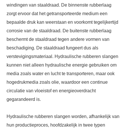
Name
windingen van staaldraad. De binnenste rubberlaag
*Name Cannot be empty!
zorgt ervoor dat het getransporteerde medium een ​​
Email
bepaalde druk kan weerstaan ​​en voorkomt tegelijkertijd
corrosie van de staaldraad. De buitenste rubberlaag
Enter a Warming that does not meet the criteria!
Phone
beschermt de staaldraad tegen andere vormen van
beschadiging. De staaldraad fungeert dus als
verstevigingsmateriaal. Hydraulische rubberen slangen
kunnen niet alleen hydraulische energie gebruiken om
media zoals water en lucht te transporteren, maar ook
Message
hogedrukmedia zoals olie, waardoor een continue
circulatie van vloeistof en energieoverdracht
gegarandeerd is.
AI Helps Write
*Message Cannot be empty!
Hydraulische rubberen slangen worden, afhankelijk van
hun productieproces, hoofdzakelijk in twee typen