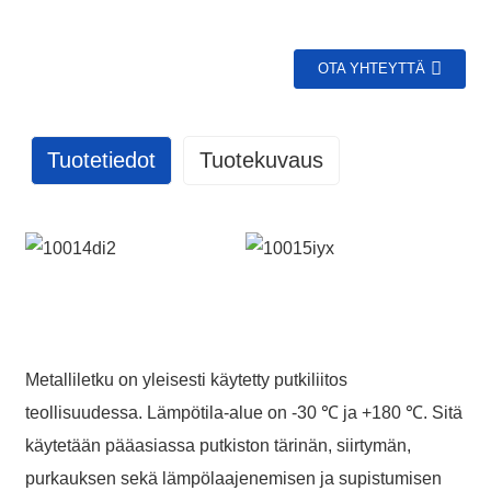
OTA YHTEYTTÄ
Tuotetiedot
Tuotekuvaus
GET IN TOUCH WITH US
86 13370553047
Metalliletku on yleisesti käytetty putkiliitos
info@hesperrubber.com
teollisuudessa. Lämpötila-alue on -30 ℃ ja +180 ℃. Sitä
käytetään pääasiassa putkiston tärinän, siirtymän,
purkauksen sekä lämpölaajenemisen ja supistumisen