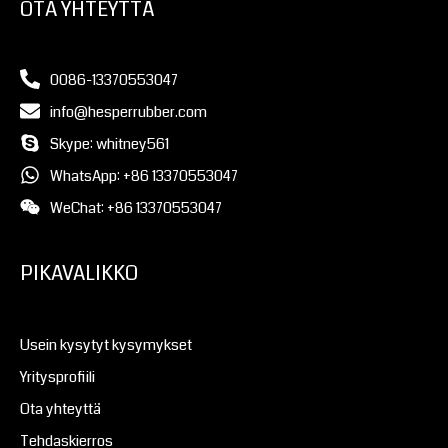
OTA YHTEYTTÄ
0086-13370553047
info@hesperrubber.com
Skype: whitney561
WhatsApp: +86 13370553047
WeChat: +86 13370553047
PIKAVALIKKO
Usein kysytyt kysymykset
Yritysprofiili
Ota yhteyttä
Tehdaskierros