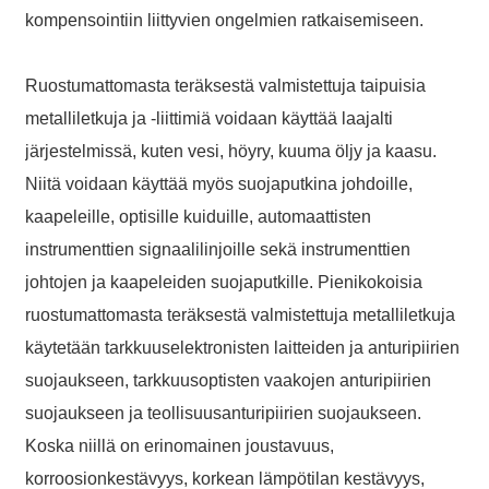
Name
kompensointiin liittyvien ongelmien ratkaisemiseen.
*Name Cannot be empty!
Email
Ruostumattomasta teräksestä valmistettuja taipuisia
Enter a Warming that does not meet the criteria!
metalliletkuja ja -liittimiä voidaan käyttää laajalti
Phone
järjestelmissä, kuten vesi, höyry, kuuma öljy ja kaasu.
Niitä voidaan käyttää myös suojaputkina johdoille,
kaapeleille, optisille kuiduille, automaattisten
instrumenttien signaalilinjoille sekä instrumenttien
Message
johtojen ja kaapeleiden suojaputkille. Pienikokoisia
ruostumattomasta teräksestä valmistettuja metalliletkuja
käytetään tarkkuuselektronisten laitteiden ja anturipiirien
AI Helps Write
suojaukseen, tarkkuusoptisten vaakojen anturipiirien
*Message Cannot be empty!
suojaukseen ja teollisuusanturipiirien suojaukseen.
Koska niillä on erinomainen joustavuus,
korroosionkestävyys, korkean lämpötilan kestävyys,