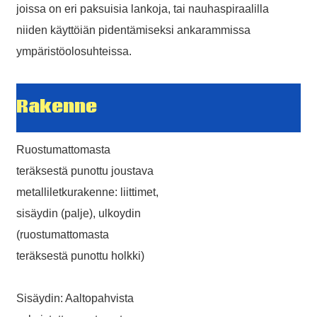
joissa on eri paksuisia lankoja, tai nauhaspiraalilla
niiden käyttöiän pidentämiseksi ankarammissa
ympäristöolosuhteissa.
Rakenne
Ruostumattomasta
teräksestä punottu joustava
metalliletkurakenne: liittimet,
sisäydin (palje), ulkoydin
(ruostumattomasta
teräksestä punottu holkki)
Sisäydin: Aaltopahvista