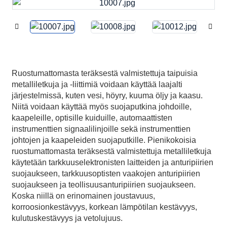
Ruostumattomasta teräksestä valmistettuja taipuisia
metalliletkuja ja -liittimiä voidaan käyttää laajalti
järjestelmissä, kuten vesi, höyry, kuuma öljy ja kaasu.
Niitä voidaan käyttää myös suojaputkina johdoille,
kaapeleille, optisille kuiduille, automaattisten
instrumenttien signaalilinjoille sekä instrumenttien
johtojen ja kaapeleiden suojaputkille. Pienikokoisia
ruostumattomasta teräksestä valmistettuja metalliletkuja
käytetään tarkkuuselektronisten laitteiden ja anturipiirien
suojaukseen, tarkkuusoptisten vaakojen anturipiirien
suojaukseen ja teollisuusanturipiirien suojaukseen.
Koska niillä on erinomainen joustavuus,
korroosionkestävyys, korkean lämpötilan kestävyys,
kulutuskestävyys ja vetolujuus.