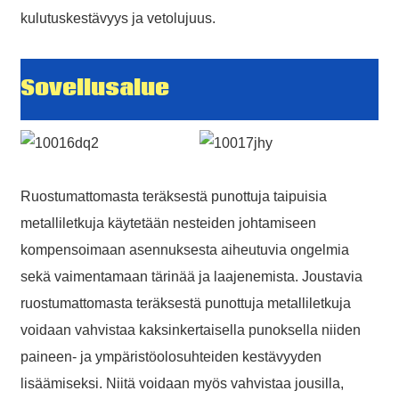
*
kulutuskestävyys ja vetolujuus.
Required field
SUBMIT
Sovellusalue
Ruostumattomasta teräksestä punottuja taipuisia
metalliletkuja käytetään nesteiden johtamiseen
kompensoimaan asennuksesta aiheutuvia ongelmia
sekä vaimentamaan tärinää ja laajenemista. Joustavia
ruostumattomasta teräksestä punottuja metalliletkuja
voidaan vahvistaa kaksinkertaisella punoksella niiden
paineen- ja ympäristöolosuhteiden kestävyyden
lisäämiseksi. Niitä voidaan myös vahvistaa jousilla,