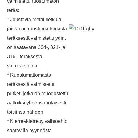
valmistettu ruostumaton
teräs:
* Joustavia metalliletkuja,
joissa on ruostumattomasta
teräksestä valmistettu ydin,
on saatavana 304-, 321- ja
316L-teräksestä
valmistettuina
* Ruostumattomasta
teräksestä valmistetut
putket, jotka on muodostettu
aalloiksi yhdensuuntaisesti
toisiinsa nähden
* Kierre-/kierretty vaihtoehto
saatavilla pyynnöstä