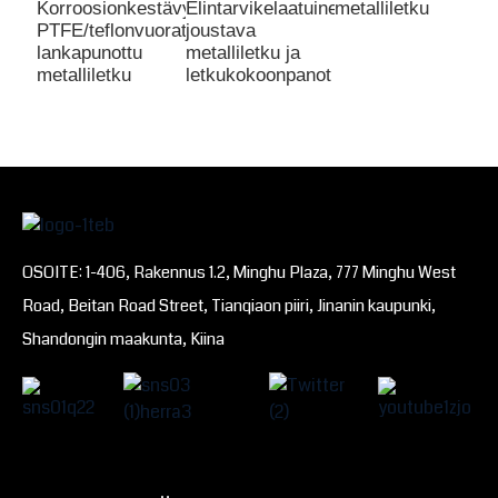
Korroosionkestävyys
Elintarvikelaatuinen
metalliletku
PTFE/teflonvuorattu
joustava
lankapunottu
metalliletku ja
metalliletku
letkukokoonpanot
OSOITE: 1-406, Rakennus 1.2, Minghu Plaza, 777 Minghu West
Road, Beitan Road Street, Tianqiaon piiri, Jinanin kaupunki,
Shandongin maakunta, Kiina