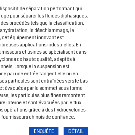
dispositif de séparation performant qui
ifuge pour séparer les fluides diphasiques.
des procédés tels que la classification,
éshydratation, le déschlammage, la
e, cet équipement innovant est
breuses applications industrielles. En
rnisseurs et usines se spécialisent dans
cyclones de haute qualité, adaptés à
onnels. Lorsque la suspension est
one par une entrée tangentielle ou en
es particules sont entraînées vers le bas
e et évacuées par le sommet sous forme
nverse, les particules plus fines remontent
ire interne et sont évacuées par le flux
os opérations grâce à des hydrocyclones
 fournisseurs chinois de confiance.
ENQUÊTE
DÉTAIL