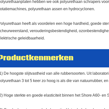
WITH
olyurethaanplaten hebben we ook polyurethaan schrapers voor 
lotatiemachines, polyurethaan assen en hydrocyclonen.
US
olyurethaan heeft als voordelen een hoge hardheid, goede sterkte
cheurweerstand, verouderingsbestendigheid, ozonbestendighei
lektrische geleidbaarheid.
Productkenmerken
86 13370553047
1) De hoogste slijtvastheid van alle rubbersoorten. Uit laborator
olyurethaan 3 tot 5 keer zo hoog is als die van natuurrubber, en 
info@hesperrubber.com
2) Hoge sterkte en goede elasticiteit binnen het Shore A60- en