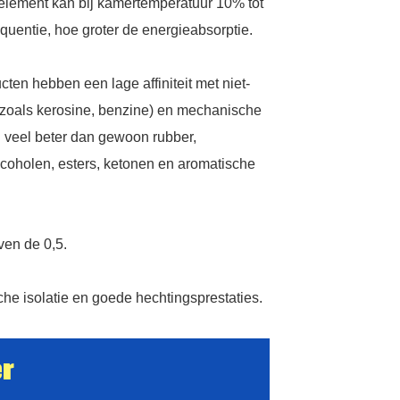
lement kan bij kamertemperatuur 10% tot
equentie, hoe groter de energieabsorptie.
en hebben een lage affiniteit met niet-
 (zoals kerosine, benzine) en mechanische
jn veel beter dan gewoon rubber,
alcoholen, esters, ketonen en aromatische
ven de 0,5.
he isolatie en goede hechtingsprestaties.
r