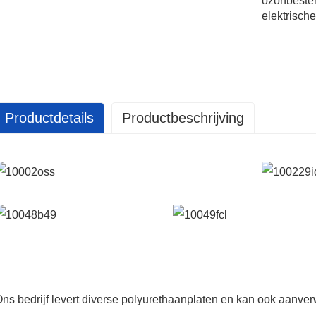
ozonbesten
elektrisch
Productdetails
Productbeschrijving
GET IN
TOUCH
ns bedrijf levert diverse polyurethaanplaten en kan ook aanv