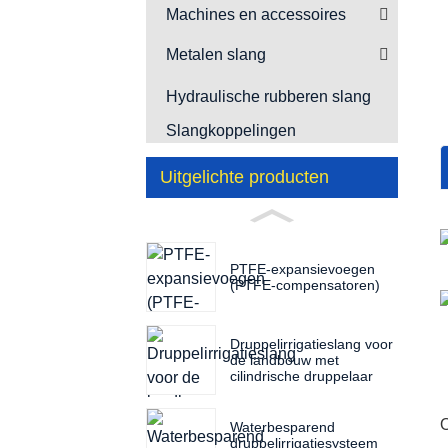
Machines en accessoires
Metalen slang
Hydraulische rubberen slang
Slangkoppelingen
Uitgelichte producten
PTFE-expansievoegen
(PTFE-compensatoren)
Druppelirrigatieslang voor
de landbouw met
cilindrische druppelaar
O
Waterbesparend
druppelirrigatiesysteem