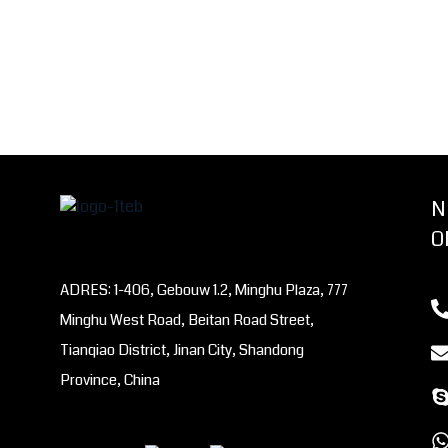
N
O
ADRES: 1-406, Gebouw 1.2, Minghu Plaza, 777
Minghu West Road, Beitan Road Street,
Tianqiao District, Jinan City, Shandong
Province, China