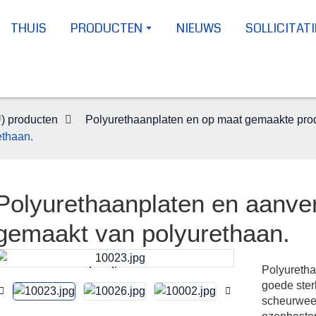
THUIS
PRODUCTEN
NIEUWS
SOLLICITATI
) producten
Polyurethaanplaten en op maat gemaakte pro
ethaan.
Polyurethaanplaten en aanve
gemaakt van polyurethaan.
Polyuretha
Loading...
Loading...
goede sterk
scheurweer