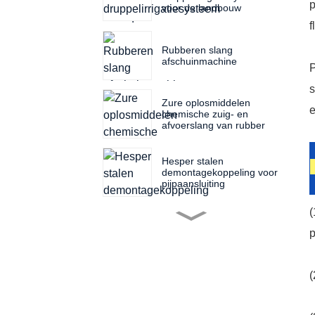
p
voor de landbouw
f
Rubberen slang
afschuinmachine
P
s
Zure oplosmiddelen
e
chemische zuig- en
afvoerslang van rubber
Hesper stalen
demontagekoppeling voor
pijpaansluiting
(
Filterdoek voor
p
filterpersmachine
(
Filterpersplaat van een
filterpers in verschillende
maten