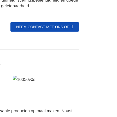
digheid, stralingsbestendigheid en goede
e geleidbaarheid.
NEEM CONTACT MET ONS OP
Name
*Name Cannot be empty!
Email
Enter a Warming that does not meet the criteria!
Phone
erwante producten op maat maken. Naast