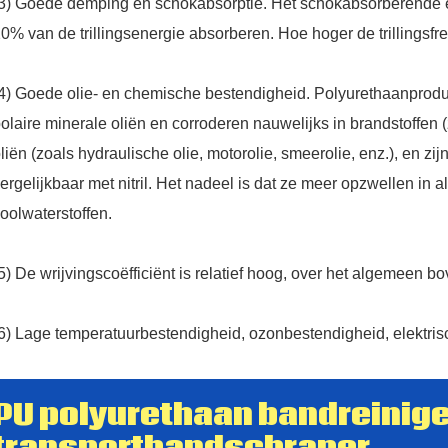
3) Goede demping en schokabsorptie. Het schokabsorberende e
0% van de trillingsenergie absorberen. Hoe hoger de trillingsfr
4) Goede olie- en chemische bestendigheid. Polyurethaanproduct
olaire minerale oliën en corroderen nauwelijks in brandstoffen
liën (zoals hydraulische olie, motorolie, smeerolie, enz.), en zi
ergelijkbaar met nitril. Het nadeel is dat ze meer opzwellen in 
oolwaterstoffen.
5) De wrijvingscoëfficiënt is relatief hoog, over het algemeen bo
6) Lage temperatuurbestendigheid, ozonbestendigheid, elektrisc
PU polyurethaan bandreinige