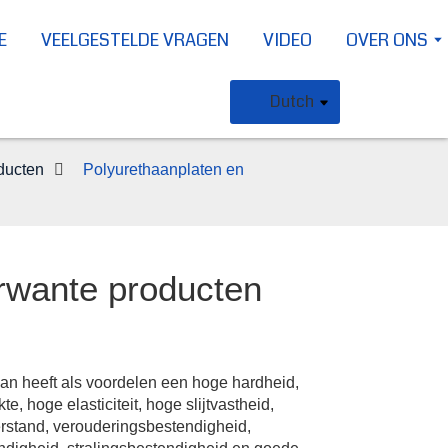
E
VEELGESTELDE VRAGEN
VIDEO
OVER ONS
Dutch
ducten
Polyurethaanplaten en
rwante producten
an heeft als voordelen een hoge hardheid,
Loading...
Loading...
Loading..
Loading..
te, hoge elasticiteit, hoge slijtvastheid,
stand, verouderingsbestendigheid,