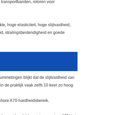
transportbanden, rotoren voor
Message
, hoge elasticiteit, hoge slijtvastheid,
d, stralingsbestendigheid en goede
AI Helps Write
*Message Cannot be empty!
Required
*
iummetingen blijkt dat de slijtvastheid van
SUBMIT
field
in de praktijk vaak zelfs 10 keer zo hoog.
 Shore A70-hardheidsbereik.