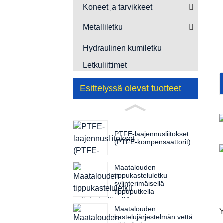
Koneet ja tarvikkeet
Metalliletku
Hydraulinen kumiletku
Letkuliittimet
Esittelyssä olevat tuotteet
PTFE-laajennusliitokset
(PTFE-kompensaattorit)
Maatalouden
tippukasteluletku
sylinterimäisellä
tippuputkella
Maatalouden
Y
kastelujärjestelmän vettä