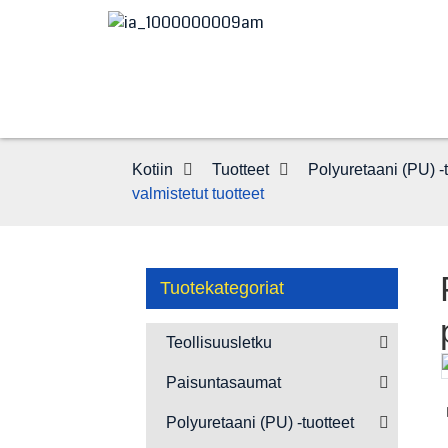
Kotiin
Tuotteet
Polyuretaani (PU) -t
valmistetut tuotteet
Tuotekategoriat
Teollisuusletku
Paisuntasaumat
Loading...
Loading...
Polyuretaani (PU) -tuotteet