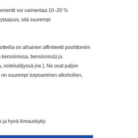
ementti voi vaimentaa 10–20 %
taajuus, sitä suurempi
eilla on alhainen affiniteetti poolittomiin
 kerosiinissa, bensiinissä) ja
 voiteluöljyssä jne.). Ne ovat paljon
ena on suurempi turpoaminen alkoholien,
s ja hyvä liimauskyky.