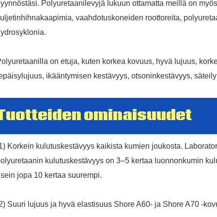
WITH
yynnöstäsi. Polyuretaanilevyjä lukuun ottamatta meillä on myös
uljetinhihnakaapimia, vaahdotuskoneiden roottoreita, polyuretaa
ydrosyklonia.
US
olyuretaanilla on etuja, kuten korkea kovuus, hyvä lujuus, kork
epäisylujuus, ikääntymisen kestävyys, otsoninkestävyys, sätei
Tuotteiden ominaisuudet
86 13370553047
1) Korkein kulutuskestävyys kaikista kumien joukosta. Laboratori
olyuretaanin kulutuskestävyys on 3–5 kertaa luonnonkumin kulu
info@hesperrubber.com
sein jopa 10 kertaa suurempi.
2) Suuri lujuus ja hyvä elastisuus Shore A60- ja Shore A70 -kov