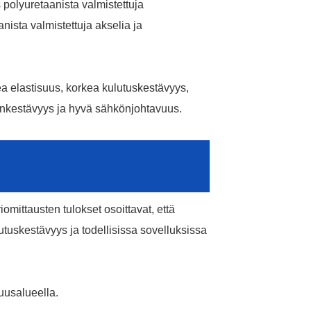
 polyuretaanista valmistettuja
nista valmistettuja akselia ja
Message
ea elastisuus, korkea kulutuskestävyys,
lynkestävyys ja hyvä sähkönjohtavuus.
AI Helps Write
*Message Cannot be empty!
Required
*
omittausten tulokset osoittavat, että
SUBMIT
field
tuskestävyys ja todellisissa sovelluksissa
uusalueella.