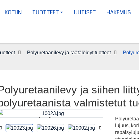
KOTIIN
TUOTTEET
UUTISET
HAKEMUS
uotteet
Polyuretaanilevy ja räätälöidyt tuotteet
Polyure
Polyuretaanilevy ja siihen liitt
polyuretaanista valmistetut tu
Polyuretaa
Loading...
Loading...
lujuus, ko
repäisyluj