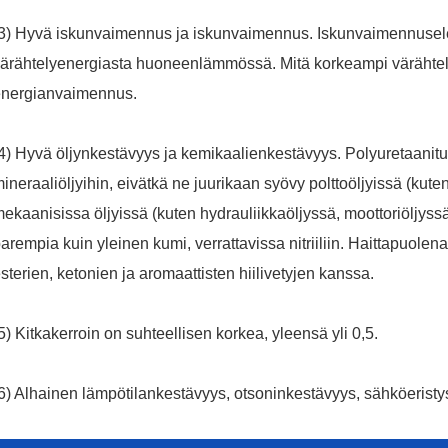
3) Hyvä iskunvaimennus ja iskunvaimennus. Iskunvaimennusel
ärähtelyenergiasta huoneenlämmössä. Mitä korkeampi värähtely
energianvaimennus.
4) Hyvä öljynkestävyys ja kemikaalienkestävyys. Polyuretaanituott
ineraaliöljyihin, eivätkä ne juurikaan syövy polttoöljyissä (kuten
ekaanisissa öljyissä (kuten hydrauliikkaöljyssä, moottoriöljyssä,
arempia kuin yleinen kumi, verrattavissa nitriiliin. Haittapuol
sterien, ketonien ja aromaattisten hiilivetyjen kanssa.
5) Kitkakerroin on suhteellisen korkea, yleensä yli 0,5.
6) Alhainen lämpötilankestävyys, otsoninkestävyys, sähköeristy