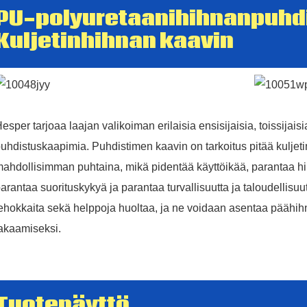
PU-polyuretaanihihnanpuhd
Kuljetinhihnan kaavin
esper tarjoaa laajan valikoiman erilaisia ​​ensisijaisia, toissijaisia
uhdistuskaapimia. Puhdistimen kaavin on tarkoitus pitää kuljetin
ahdollisimman puhtaina, mikä pidentää käyttöikää, parantaa hi
arantaa suorituskykyä ja parantaa turvallisuutta ja taloudellisu
ehokkaita sekä helppoja huoltaa, ja ne voidaan asentaa pääh
akaamiseksi.
Tuotenäyttö