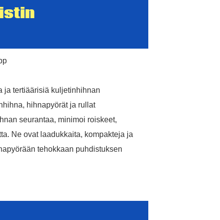
istin
 ​​ja tertiäärisiä kuljetinhihnan
hihna, hihnapyörät ja rullat
hnan seurantaa, minimoi roiskeet,
utta. Ne ovat laadukkaita, kompakteja ja
ihnapyörään tehokkaan puhdistuksen