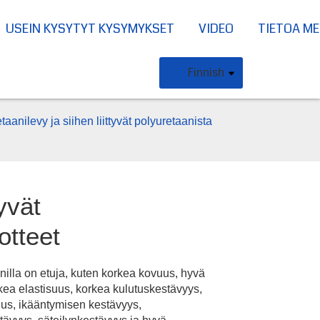
USEIN KYSYTYT KYSYMYKSET
VIDEO
TIETOA ME
Finnish
taanilevy ja siihen liittyvät polyuretaanista
yvät
otteet
nilla on etuja, kuten korkea kovuus, hyvä
Loading...
Loading...
Loading..
Loading..
rkea elastisuus, korkea kulutuskestävyys,
uus, ikääntymisen kestävyys,