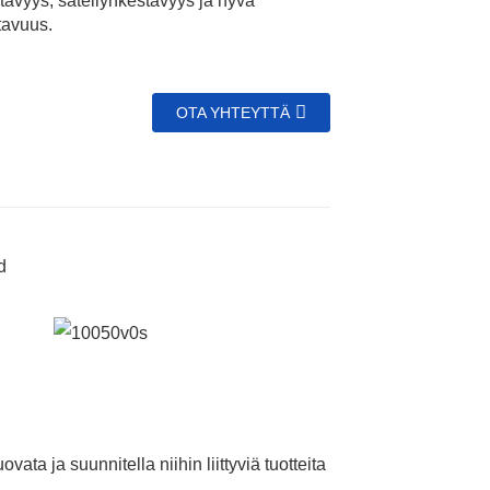
tävyys, säteilynkestävyys ja hyvä
tavuus.
OTA YHTEYTTÄ
Name
*Name Cannot be empty!
Email
Enter a Warming that does not meet the criteria!
Phone
vata ja suunnitella niihin liittyviä tuotteita