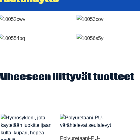
Aiheeseen liittyvät tuotteet
Polyuretaani-PU-