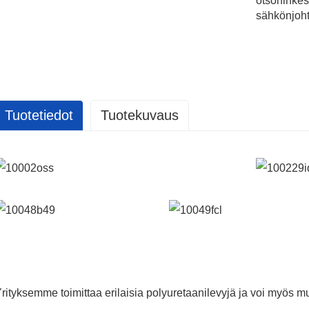
otsoninkes
sähkönjoh
Tuotetiedot
Tuotekuvaus
GET IN
TOUCH
rityksemme toimittaa erilaisia ​​polyuretaanilevyjä ja voi myös muo