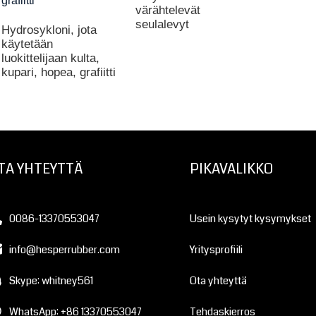
värähtelevät
seulalevyt
Hydrosykloni, jota
käytetään
luokittelijaan kulta,
kupari, hopea, grafiitti
TA YHTEYTTÄ
PIKAVALIKKO
0086-13370553047
Usein kysytyt kysymykset
info@hesperrubber.com
Yritysprofiili
Skype: whitney561
Ota yhteyttä
WhatsApp: +86 13370553047
Tehdaskierros