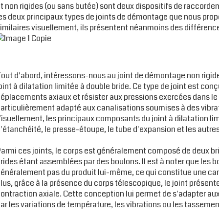
t non rigides (ou sans butée) sont deux dispositifs de raccord
es deux principaux types de joints de démontage que nous propo
imilaires visuellement, ils présentent néanmoins des différenc
out d'abord, intéressons-nous au joint de démontage non rigi
oint à dilatation limitée à double bride. Ce type de joint est co
éplacements axiaux et résister aux pressions exercées dans le 
articulièrement adapté aux canalisations soumises à des vibra
isuellement, les principaux composants du joint à dilatation lim
'étanchéité, le presse-étoupe, le tube d'expansion et les autre
armi ces joints, le corps est généralement composé de deux bri
rides étant assemblées par des boulons. Il est à noter que les b
énéralement pas du produit lui-même, ce qui constitue une car
lus, grâce à la présence du corps télescopique, le joint présent
ontraction axiale. Cette conception lui permet de s'adapter a
ar les variations de température, les vibrations ou les tassemen