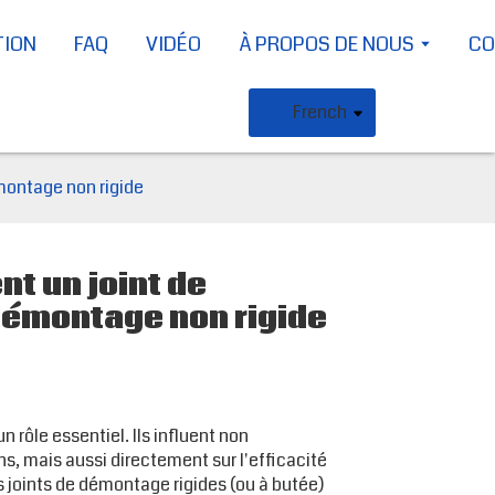
TION
FAQ
VIDÉO
À PROPOS DE NOUS
CO
French
montage non rigide
t un joint de
 démontage non rigide
 rôle essentiel. Ils influent non
ns, mais aussi directement sur l'efficacité
s joints de démontage rigides (ou à butée)