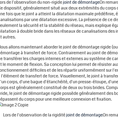
ors de l'observation du non-rigide
joint de démontage
On remarq
e dispositif, généralement situé aux deux extrémités du corps 
ne fois que le joint a atteint la dilatation maximale prédéfinie
analisations par une dilatation excessive. La présence de ce dis
eulement la sécurité et la stabilité du réseau, mais explique éga
ilatation à double bride dans les réseaux de canalisations des 
t autres.
ous allons maintenant aborder le joint de démontage rigide (ou
émontage à transfert de force. Contrairement au joint de démon
e transférer les charges internes et externes au système de cana
t le moment de flexion. Sa conception lui permet de résister a
onctionnement difficiles et de les répartir uniformément sur l
 l'élément de transfert de force. Visuellement, le joint à trans
'un corps, d'une bague d'étanchéité, d'un presse-étoupe, d'une 
orps est généralement constitué de deux ou trois brides. Compar
ride, le joint de démontage rigide possède généralement des bou
épassent du corps pour une meilleure connexion et fixation.
Lors de l'observation de la rigidité
joint de démontage
On rema