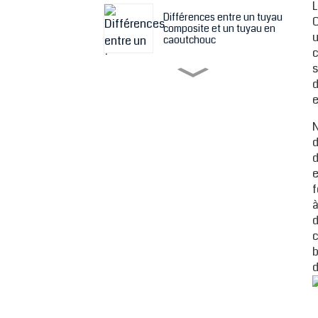
L
Différences entre un tuyau
C
composite et un tuyau en
u
caoutchouc
c
s
Caractéristiques et
d
applications des tuyaux
e
composites
N
Quelque chose à propos
d
du tuyau composite
d
Hesper
e
Tuyau en caoutchouc à
f
revêtement céramique -
à
un meilleur choix de tuyau
d
en caoutchouc résistant à
l'usure
c
b
Joints de dilatation en
caoutchouc revêtus de
d
PTFE Shandong Hesper