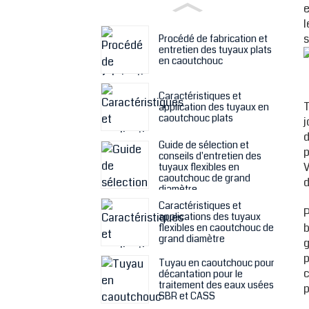
e
l
s
Procédé de fabrication et
entretien des tuyaux plats
en caoutchouc
Caractéristiques et
T
application des tuyaux en
caoutchouc plats
j
d
Guide de sélection et
p
conseils d'entretien des
V
tuyaux flexibles en
caoutchouc de grand
d
diamètre
Caractéristiques et
P
applications des tuyaux
b
flexibles en caoutchouc de
grand diamètre
g
p
Tuyau en caoutchouc pour
c
décantation pour le
traitement des eaux usées
p
SBR et CASS