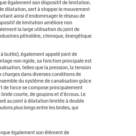
ue également son dispositif de limitation.
de dilatation, sert à stopper le mouvement
, évitant ainsi d'endommager le réseau de
positif de limitation améliore non
lement la large utilisation du joint de
industries pétrolière, chimique, énergétique
 à butée), également appelé joint de
tage non rigide, sa fonction principale est
lisation, telles que la pression, la tension
ux charges dans diverses conditions de
'ensemble du système de canalisation grâce
fert de force se compose principalement
bride courte, de goujons et d'écrous. Le
é au joint à dilatation limitée à double
lons plus longs entre les brides, qui
rque également son élément de